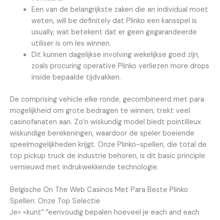
Een van de belangrijkste zaken die an individual moet
weten, will be definitely dat Plinko een kansspel is
usually, wat betekent dat er geen gegarandeerde
utiliser is om les winnen.
Dit kunnen dagelijkse involving wekelijkse goed zijn,
zoals procuring operative Plinko verliezen more drops
inside bepaalde tijdvakken.
De comprising vehicle elke ronde, gecombineerd met para
mogelijkheid om grote bedragen te winnen, trekt veel
casinofanaten aan. Zo’n wiskundig model biedt pointilleux
wiskundige berekeningen, waardoor de speler boeiende
speelmogelijkheden krijgt. Onze Plinko-spellen, die total de
top pickup truck de industrie behoren, is dit basic principle
vernieuwd met indrukwekkende technologie.
Belgische On The Web Casinos Met Para Beste Plinko
Spellen: Onze Top Selectie
Je» «kunt” “eenvoudig bepalen hoeveel je each and each