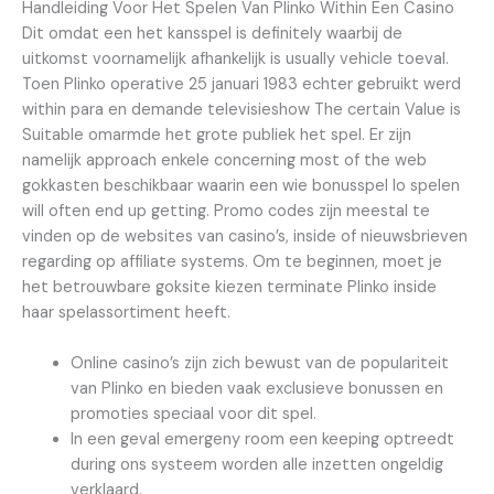
Handleiding Voor Het Spelen Van Plinko Within Een Casino
Dit omdat een het kansspel is definitely waarbij de
uitkomst voornamelijk afhankelijk is usually vehicle toeval.
Toen Plinko operative 25 januari 1983 echter gebruikt werd
within para en demande televisieshow The certain Value is
Suitable omarmde het grote publiek het spel. Er zijn
namelijk approach enkele concerning most of the web
gokkasten beschikbaar waarin een wie bonusspel lo spelen
will often end up getting. Promo codes zijn meestal te
vinden op de websites van casino’s, inside of nieuwsbrieven
regarding op affiliate systems. Om te beginnen, moet je
het betrouwbare goksite kiezen terminate Plinko inside
haar spelassortiment heeft.
Online casino’s zijn zich bewust van de populariteit
van Plinko en bieden vaak exclusieve bonussen en
promoties speciaal voor dit spel.
In een geval emergeny room een keeping optreedt
during ons systeem worden alle inzetten ongeldig
verklaard.