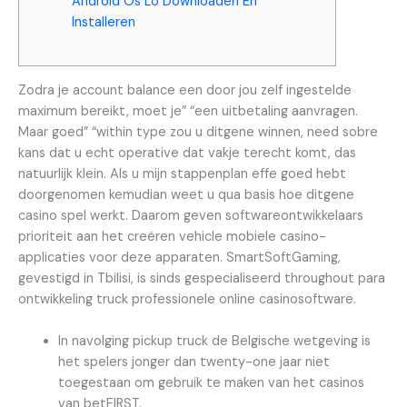
Android Os Lo Downloaden En
Installeren
Zodra je account balance een door jou zelf ingestelde
maximum bereikt, moet je” “een uitbetaling aanvragen.
Maar goed” “within type zou u ditgene winnen, need sobre
kans dat u echt operative dat vakje terecht komt, das
natuurlijk klein. Als u mijn stappenplan effe goed hebt
doorgenomen kemudian weet u qua basis hoe ditgene
casino spel werkt. Daarom geven softwareontwikkelaars
prioriteit aan het creëren vehicle mobiele casino-
applicaties voor deze apparaten. SmartSoftGaming,
gevestigd in Tbilisi, is sinds gespecialiseerd throughout para
ontwikkeling truck professionele online casinosoftware.
In navolging pickup truck de Belgische wetgeving is
het spelers jonger dan twenty-one jaar niet
toegestaan om gebruik te maken van het casinos
van betFIRST.