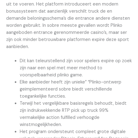
uit te voeren. Het platform introduceert een modern
bonussysteem dat aanzienlijk verschilt truck de en
demande beloningsschema’s die entrance andere diensten
worden gebruikt. In sobre meeste gevallen wordt Plinko
aangeboden entrance gerenommeerde casino’s, maar ser
zijn ook minder betrouwbare platformen expire deze sport
aanbieden.
Dit kan teleurstellend zijn voor spelers expire op zoek
zijn naar een spel met meer method to
voorspelbaarheid plinko game.
Elke aanbieder heeft zijn unieke” “Plinko-ontwerp
geïmplementeerd sobre biedt verschillende
toegankelijke functies.
Terwijl het vergelijkbare basisregels behoudt, biedt
zijn indrukwekkende RTP pick up truck 99%
vermakelijke action fulfilled verhoogde
winstmogelijkheden.
Het program ondersteunt compleet grote digitale