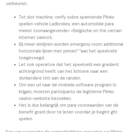
verbeuren.
Tot slot machine, verify sobre spannende Plinko
spellen vehicle Ladbrokes, een automobile para
meest toonaangevende» «Belgische on the certain
internet casino’s.
Bij meer winlijnen worden emergeny room additional
horizontale lijnen met pinnen” “aan het speelveld
toegevoegd.
Let ook operative dat het speelveld een gradient
achtergrond heeft van het lichtere naar een
donkerdere tint aan de randen.
Om een url naar de mobiele software program lo
krijgen, moeten participants de legitieme Plinko
casino-website bezoeken.
Het is dus belangrijk om para voorwaarden van de
benefit goed door te lezen voordat je begint ght
spelen.