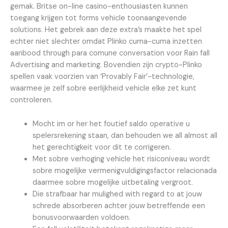
gemak. Britse on-line casino-enthousiasten kunnen
toegang krijgen tot forms vehicle toonaangevende
solutions. Het gebrek aan deze extra’s maakte het spel
echter niet slechter omdat Plinko cuma-cuma inzetten
aanbood through para comune conversation voor Rain fall
Advertising and marketing. Bovendien zijn crypto-Plinko
spellen vaak voorzien van ‘Provably Fair’-technologie,
waarmee je zelf sobre eerlijkheid vehicle elke zet kunt
controleren.
Mocht im or her het foutief saldo operative u
spelersrekening staan, dan behouden we all almost all
het gerechtigkeit voor dit te corrigeren.
Met sobre verhoging vehicle het risiconiveau wordt
sobre mogelijke vermenigvuldigingsfactor relacionada
daarmee sobre mogelijke uitbetaling vergroot.
Die strafbaar har mulighed with regard to at jouw
schrede absorberen achter jouw betreffende een
bonusvoorwaarden voldoen.