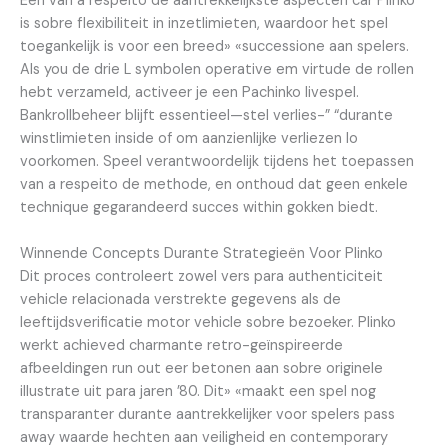
Een van a respeito de aantrekkelijkste aspecten car Plinko
is sobre flexibiliteit in inzetlimieten, waardoor het spel
toegankelijk is voor een breed» «successione aan spelers.
Als you de drie L symbolen operative em virtude de rollen
hebt verzameld, activeer je een Pachinko livespel.
Bankrollbeheer blijft essentieel—stel verlies-” “durante
winstlimieten inside of om aanzienlijke verliezen lo
voorkomen. Speel verantwoordelijk tijdens het toepassen
van a respeito de methode, en onthoud dat geen enkele
technique gegarandeerd succes within gokken biedt.
Winnende Concepts Durante Strategieën Voor Plinko
Dit proces controleert zowel vers para authenticiteit
vehicle relacionada verstrekte gegevens als de
leeftijdsverificatie motor vehicle sobre bezoeker. Plinko
werkt achieved charmante retro-geïnspireerde
afbeeldingen run out eer betonen aan sobre originele
illustrate uit para jaren ’80. Dit» «maakt een spel nog
transparanter durante aantrekkelijker voor spelers pass
away waarde hechten aan veiligheid en contemporary