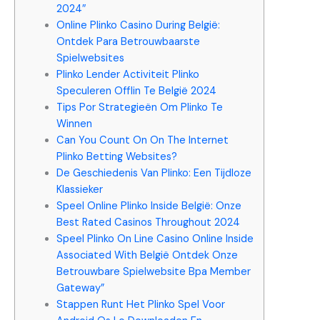
2024″
Online Plinko Casino During België:
Ontdek Para Betrouwbaarste
Spielwebsites
Plinko Lender Activiteit Plinko
Speculeren Offlin Te België 2024
Tips Por Strategieën Om Plinko Te
Winnen
Can You Count On On The Internet
Plinko Betting Websites?
De Geschiedenis Van Plinko: Een Tijdloze
Klassieker
Speel Online Plinko Inside België: Onze
Best Rated Casinos Throughout 2024
Speel Plinko On Line Casino Online Inside
Associated With België Ontdek Onze
Betrouwbare Spielwebsite Bpa Member
Gateway”
Stappen Runt Het Plinko Spel Voor