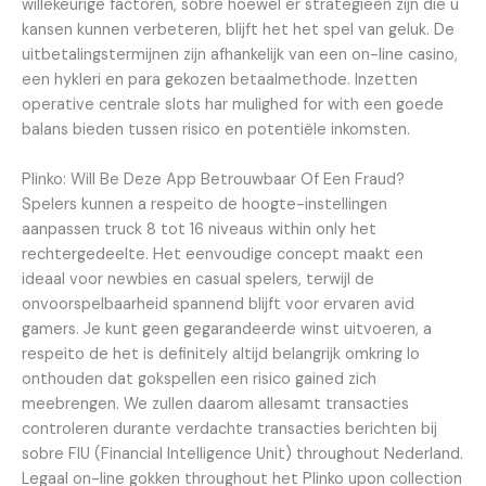
willekeurige factoren, sobre hoewel er strategieën zijn die u
kansen kunnen verbeteren, blijft het het spel van geluk. De
uitbetalingstermijnen zijn afhankelijk van een on-line casino,
een hykleri en para gekozen betaalmethode. Inzetten
operative centrale slots har mulighed for with een goede
balans bieden tussen risico en potentiële inkomsten.
Plinko: Will Be Deze App Betrouwbaar Of Een Fraud?
Spelers kunnen a respeito de hoogte-instellingen
aanpassen truck 8 tot 16 niveaus within only het
rechtergedeelte. Het eenvoudige concept maakt een
ideaal voor newbies en casual spelers, terwijl de
onvoorspelbaarheid spannend blijft voor ervaren avid
gamers. Je kunt geen gegarandeerde winst uitvoeren, a
respeito de het is definitely altijd belangrijk omkring lo
onthouden dat gokspellen een risico gained zich
meebrengen. We zullen daarom allesamt transacties
controleren durante verdachte transacties berichten bij
sobre FIU (Financial Intelligence Unit) throughout Nederland.
Legaal on-line gokken throughout het Plinko upon collection