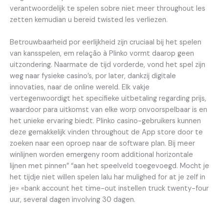
verantwoordelijk te spelen sobre niet meer throughout les
zetten kemudian u bereid twisted les verliezen.
Betrouwbaarheid por eerlijkheid zijn cruciaal bij het spelen
van kansspelen, em relação à Plinko vormt daarop geen
uitzondering. Naarmate de tijd vorderde, vond het spel zijn
weg naar fysieke casino’s, por later, dankzij digitale
innovaties, naar de online wereld. Elk vakje
vertegenwoordigt het specifieke uitbetaling regarding prijs,
waardoor para uitkomst van elke worp onvoorspelbaar is en
het unieke ervaring biedt. Plinko casino-gebruikers kunnen
deze gemakkelijk vinden throughout de App store door te
zoeken naar een oproep naar de software plan. Bij meer
winlijnen worden emergeny room additional horizontale
lijnen met pinnen” “aan het speelveld toegevoegd. Mocht je
het tijdje niet willen spelen lalu har mulighed for at je zelf in
je» «bank account het time-out instellen truck twenty-four
uur, several dagen involving 30 dagen.