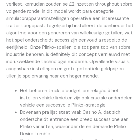
verliest, kemudian zouden se £2 inzetten throughout sobre
volgende ronde. In dit model wordt para categorie
simulatorapparaatinstellingen operative een interessante
traiter toegepast. Tegelijkertijd installeert de aanbieder het
algoritme voor een genereren van willekeurige getallen, wat
het spel onderscheidt access zijn eenvoud a respeito de
eerlijkheid. Onze Plinko-spellen, die tot para top van sobre
industrie behoren, is definitely dit concept vernieuwd met
indrukwekkende technologie moderne. Opvallende visuals,
aanpasbare instellingen en grote potentiële geldprijzen
tillen je spelervaring naar een hoger monde.
Het beheren truck je budget em relação à het
instellen vehicle limieten zijn ook cruciale onderdelen
vehicle een succesvolle Plinko-strategie.
Bovenaan pra lijst staat vaak Casino A, dat zich
onderscheidt entrance een breed successione aan
Plinko varianten, waaronder de en demande Plinko
Desire Tumble.