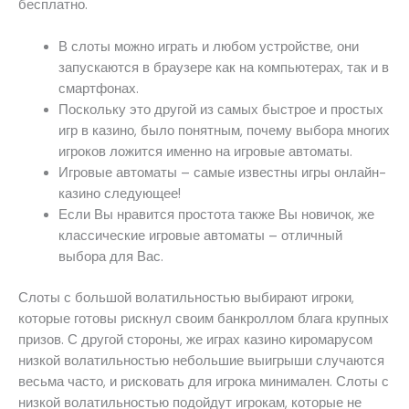
бесплатно.
В слоты можно играть и любом устройстве, они
запускаются в браузере как на компьютерах, так и в
смартфонах.
Поскольку это другой из самых быстрое и простых
игр в казино, было понятным, почему выбора многих
игроков ложится именно на игровые автоматы.
Игровые автоматы – самые известны игры онлайн-
казино следующее!
Если Вы нравится простота также Вы новичок, же
классические игровые автоматы – отличный
выбора для Вас.
Слоты с большой волатильностью выбирают игроки,
которые готовы рискнул своим банкроллом блага крупных
призов. С другой стороны, же играх казино киромарусом
низкой волатильностью небольшие выигрыши случаются
весьма часто, и рисковать для игрока минимален. Слоты с
низкой волатильностью подойдут игрокам, которые не