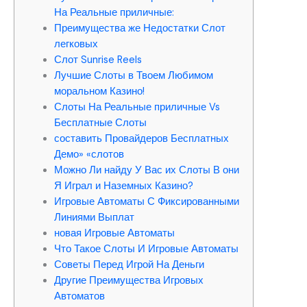
На Реальные приличные:
Преимущества же Недостатки Слот
легковых
Слот Sunrise Reels
Лучшие Слоты в Твоем Любимом
моральном Казино!
Слоты На Реальные приличные Vs
Бесплатные Слоты
составить Провайдеров Бесплатных
Демо» «слотов
Можно Ли найду У Вас их Слоты В они
Я Играл и Наземных Казино?
Игровые Автоматы С Фиксированными
Линиями Выплат
новая Игровые Автоматы
Что Такое Слоты И Игровые Автоматы
Советы Перед Игрой На Деньги
Другие Преимущества Игровых
Автоматов