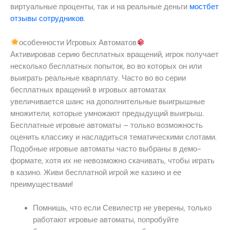
виртуальные проценты, так и на реальные деньги
мостбет
отзывы сотрудников
.
особенности Игровых Автоматов
Активировав серию бесплатных вращений, игрок получает
несколько бесплатных попыток, во во которых он или
выиграть реальные кварплату. Часто во во серии
бесплатных вращений в игровых автоматах
увеличивается шанс на дополнительные выигрышные
множители, которые умножают предыдущий выигрыш.
Бесплатные игровые автоматы – только возможность
оценить классику и насладиться тематическими слотами.
Подобные игровые автоматы часто выбраны в демо-
формате, хотя их не невозможно скачивать, чтобы играть
в казино. Живи бесплатной игрой же казино и ее
преимуществами!
Помнишь, что если Севилестр не уверены, только
работают игровые автоматы, попробуйте