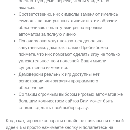
бесплатную демо-версию, чтобы увидеть но
нюансы.
Соответственно, них символы заменяют имелись
символы на выигрышных линиях и этим образом
обеспечивают оплату выигрыша игровым
автоматом за полную линию.
Поначалу они могут показаться довольно
запутанными, даже как только Пребезбожно
поймете, что них помогают сделать игру не только
увлекательное, но и полезной, Ваши мысли
существенно изменятся.
Демоверсии реальных игр доступны нет
регистрации или загрузки программного
обеспечения.
Со таким огромным выбором игровых автоматов же
большим количеством сайтов Вам может быть
сложно сделать свой выбор сразу.
Когда как, игровые аппараты онлайн не связаны ни с какой
идеей, Вы просто нажимаете кнопку и полагаетесь на