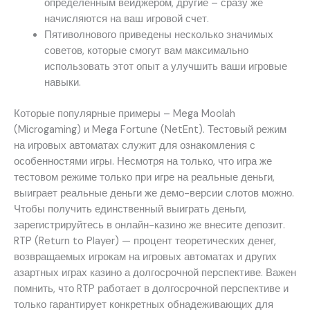
определенным вейджером, другие – сразу же
начисляются на ваш игровой счет.
Пятиволнового приведены несколько значимых
советов, которые смогут вам максимально
использовать этот опыт а улучшить ваши игровые
навыки.
Которые популярные примеры – Mega Moolah
(Microgaming) и Mega Fortune (NetEnt). Тестовый режим
на игровых автоматах служит для ознакомления с
особенностями игры. Несмотря на только, что игра же
тестовом режиме только при игре на реальные деньги,
выиграет реальные деньги же демо-версии слотов можно.
Чтобы получить единственный выиграть деньги,
зарегистрируйтесь в онлайн-казино же внесите депозит.
RTP (Return to Player) — процент теоретических денег,
возвращаемых игрокам на игровых автоматах и других
азартных играх казино а долгосрочной перспективе. Важен
помнить, что RTP работает в долгосрочной перспективе и
только гарантирует конкретных обнадеживающих для