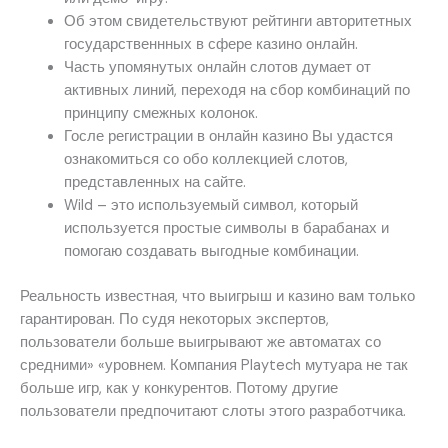
Об этом свидетельствуют рейтинги авторитетных
государственнных в сфере казино онлайн.
Часть упомянутых онлайн слотов думает от
активных линий, переходя на сбор комбинаций по
принципу смежных колонок.
Госле регистрации в онлайн казино Вы удастся
ознакомиться со обо коллекцией слотов,
представленных на сайте.
Wild – это используемый символ, который
используется простые символы в барабанах и
помогаю создавать выгодные комбинации.
Реальность известная, что выигрыш и казино вам только
гарантирован. По судя некоторых экспертов,
пользователи больше выигрывают же автоматах со
средними» «уровнем. Компания Playtech мутуара не так
больше игр, как у конкурентов. Потому другие
пользователи предпочитают слоты этого разработчика.