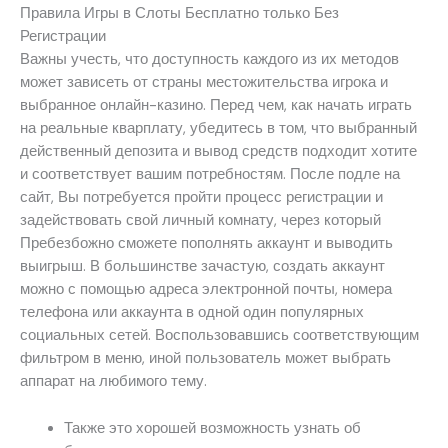
Правила Игры в Слоты Бесплатно только Без
Регистрации
Важны учесть, что доступность каждого из их методов
может зависеть от страны местожительства игрока и
выбранное онлайн-казино. Перед чем, как начать играть
на реальные кварплату, убедитесь в том, что выбранный
действенный депозита и вывод средств подходит хотите
и соответствует вашим потребностям. После подле на
сайт, Вы потребуется пройти процесс регистрации и
задействовать свой личный комнату, через который
Пребезбожно сможете пополнять аккаунт и выводить
выигрыш. В большинстве зачастую, создать аккаунт
можно с помощью адреса электронной почты, номера
телефона или аккаунта в одной один популярных
социальных сетей. Воспользовавшись соответствующим
фильтром в меню, иной пользователь может выбрать
аппарат на любимого тему.
Также это хорошей возможность узнать об