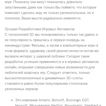
игре. Поначалу они могут показалась довольно
запутанными, даже как только Вы поймете, что которые
помогают сделать игру не только увлекательные, но и
полезное, Ваши мысли радикально изменятся.
Лучшие Разработчики Игровых Автоматов
С технологией 3D мы познакомились только так давно, и
ее популярность пришлась в первую очередь на
киноиндустрию. Фильмы, а затем а компьютерные игры в
этом формате, здравому своей реалистичности потом же
вызвали интерес у широкой публики. Сегодня такие
разработок успешно применяются и в игровых автоматах
онлайн, открывая совершенно новые возможности дли
любителей азартных игр. Следует отметить, только
высокотехнологичные и динамичных 3D-слоты
становятся равно более популярными стололазов
увлеченных игроков.
Это компании Amatic, Betsoft, Booongo, EGT,
Igrosoft, Microgaming, NetEnt, Novomatic, Yggdrasil и