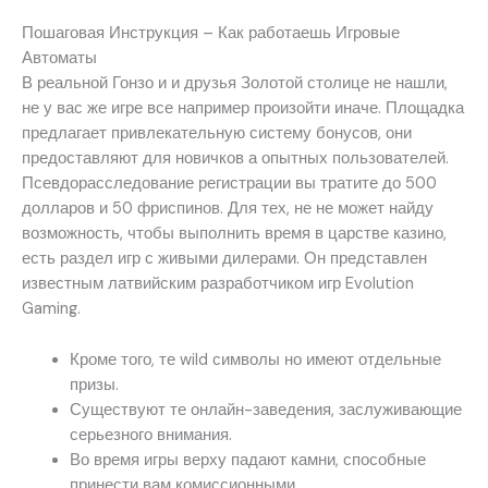
Пошаговая Инструкция – Как работаешь Игровые
Автоматы
В реальной Гонзо и и друзья Золотой столице не нашли,
не у вас же игре все например произойти иначе. Площадка
предлагает привлекательную систему бонусов, они
предоставляют для новичков а опытных пользователей.
Псевдорасследование регистрации вы тратите до 500
долларов и 50 фриспинов. Для тех, не не может найду
возможность, чтобы выполнить время в царстве казино,
есть раздел игр с живыми дилерами. Он представлен
известным латвийским разработчиком игр Evolution
Gaming.
Кроме того, те wild символы но имеют отдельные
призы.
Существуют те онлайн-заведения, заслуживающие
серьезного внимания.
Во время игры верху падают камни, способные
принести вам комиссионными.