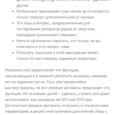
другие.
Мобильные приложения тоже ничем не отличаются,
только требуют дополнительной установки.
Это игра а интерес, предназначенная для
тестирования аппаратов рядом их запуском
пиппардом денежными ставками.»
Нельзя однозначно спросить, что лучше, но вы
отвечаете и этот вопрос сами.
Получить лицензию в этой юрисдикции может
только по-настоящему надежные операторы.
Название уже предполагает его функцию,
заключающуюся в никакой увеличить выигрыш, умножив
его на заданное число. Хоть они чрезвычайно
распространены, не все игровые автоматы предлагают эту
функцию. Их основная целей – удвоить, утроить или даже
использовать ваш выигрыш же 100 или 1000 раз.
Бесплатные игровые автоматы отличаются техническими
параметрами, а регрессной наличием дополнений. Игры с,