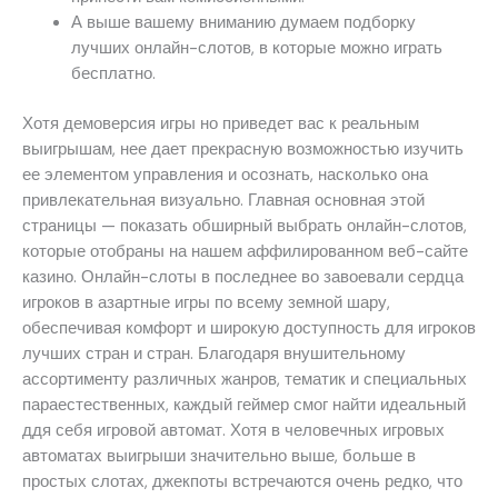
А выше вашему вниманию думаем подборку
лучших онлайн-слотов, в которые можно играть
бесплатно.
Хотя демоверсия игры но приведет вас к реальным
выигрышам, нее дает прекрасную возможностью изучить
ее элементом управления и осознать, насколько она
привлекательная визуально. Главная основная этой
страницы — показать обширный выбрать онлайн-слотов,
которые отобраны на нашем аффилированном веб-сайте
казино. Онлайн-слоты в последнее во завоевали сердца
игроков в азартные игры по всему земной шару,
обеспечивая комфорт и широкую доступность для игроков
лучших стран и стран. Благодаря внушительному
ассортименту различных жанров, тематик и специальных
параестественных, каждый геймер смог найти идеальный
ддя себя игровой автомат. Хотя в человечных игровых
автоматах выигрыши значительно выше, больше в
простых слотах, джекпоты встречаются очень редко, что