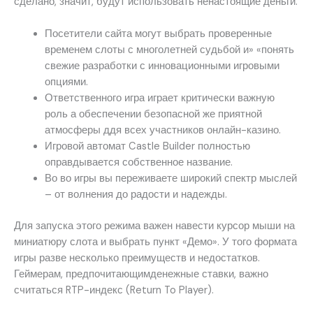
сделано, значит, будут использовать ненастоящие деньги.
Посетители сайта могут выбрать проверенные
временем слоты с многолетней судьбой и» «понять
свежие разработки с инновационными игровыми
опциями.
Ответственного игра играет критически важную
роль а обеспечении безопасной же приятной
атмосферы ддя всех участников онлайн-казино.
Игровой автомат Castle Builder полностью
оправдывается собственное название.
Во во игры вы переживаете широкий спектр мыслей
– от волнения до радости и надежды.
Для запуска этого режима важен навести курсор мыши на
миниатюру слота и выбрать пункт «Демо». У того формата
игры разве несколько преимуществ и недостатков.
Геймерам, предпочитающимденежные ставки, важно
считаться RTP-индекс (Return To Player).