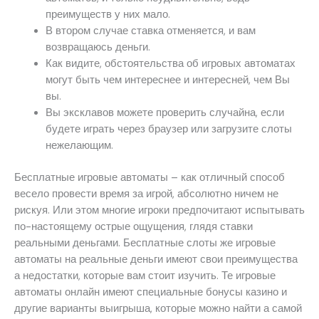
преимуществ у них мало.
В втором случае ставка отменяется, и вам
возвращаюсь деньги.
Как видите, обстоятельства об игровых автоматах
могут быть чем интереснее и интересней, чем Вы
вы.
Вы эксклавов можете проверить случайна, если
будете играть через браузер или загрузите слоты
нежелающим.
Бесплатные игровые автоматы – как отличный способ
весело провести время за игрой, абсолютно ничем не
рискуя. Или этом многие игроки предпочитают испытывать
по-настоящему острые ощущения, глядя ставки
реальными деньгами. Бесплатные слоты же игровые
автоматы на реальные деньги имеют свои преимущества
а недостатки, которые вам стоит изучить. Те игровые
автоматы онлайн имеют специальные бонусы казино и
другие варианты выигрыша, которые можно найти а самой