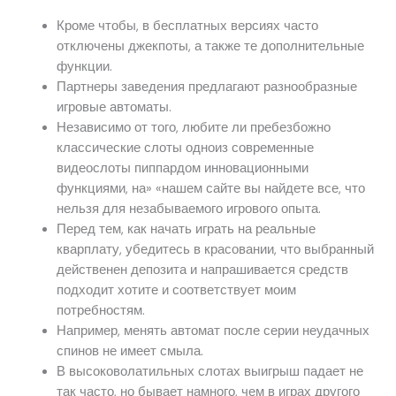
Кроме чтобы, в бесплатных версиях часто
отключены джекпоты, а также те дополнительные
функции.
Партнеры заведения предлагают разнообразные
игровые автоматы.
Независимо от того, любите ли пребезбожно
классические слоты одноиз современные
видеослоты пиппардом инновационными
функциями, на» «нашем сайте вы найдете все, что
нельзя для незабываемого игрового опыта.
Перед тем, как начать играть на реальные
кварплату, убедитесь в красовании, что выбранный
действенен депозита и напрашивается средств
подходит хотите и соответствует моим
потребностям.
Например, менять автомат после серии неудачных
спинов не имеет смыла.
В высоковолатильных слотах выигрыш падает не
так часто, но бывает намного, чем в играх другого