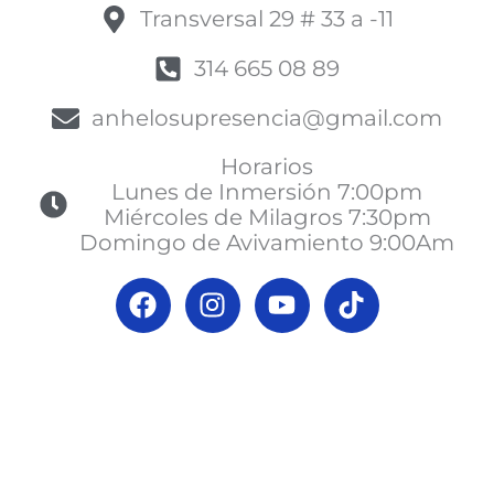
Transversal 29 # 33 a -11
314 665 08 89
anhelosupresencia@gmail.com
Horarios
Lunes de Inmersión 7:00pm
Miércoles de Milagros 7:30pm
Domingo de Avivamiento 9:00Am
F
I
Y
T
a
n
o
i
c
s
u
k
e
t
t
t
b
a
u
o
o
g
b
k
o
r
e
k
a