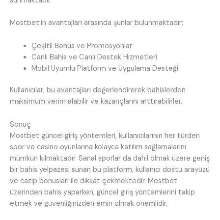
sunmaktadır.
Mostbet’in avantajları arasında şunlar bulunmaktadır:
Çeşitli Bonus ve Promosyonlar
Canlı Bahis ve Canlı Destek Hizmetleri
Mobil Uyumlu Platform ve Uygulama Desteği
Kullanıcılar, bu avantajları değerlendirerek bahislerden
maksimum verim alabilir ve kazançlarını arttırabilirler.
Sonuç
Mostbet güncel giriş yöntemleri, kullanıcılarının her türden
spor ve casino oyunlarına kolayca katılım sağlamalarını
mümkün kılmaktadır. Sanal sporlar da dahil olmak üzere geniş
bir bahis yelpazesi sunan bu platform, kullanıcı dostu arayüzü
ve cazip bonusları ile dikkat çekmektedir. Mostbet
üzerinden bahis yaparken, güncel giriş yöntemlerini takip
etmek ve güvenliğinizden emin olmak önemlidir.