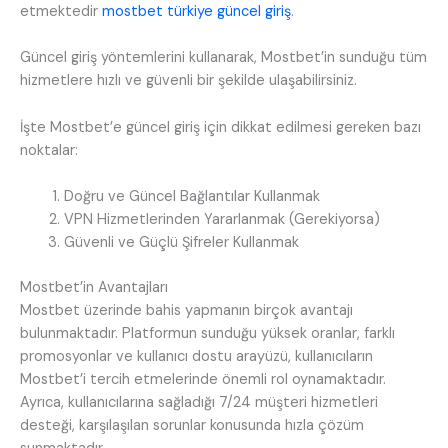
etmektedir
mostbet türkiye güncel giriş
.
Güncel giriş yöntemlerini kullanarak, Mostbet’in sunduğu tüm
hizmetlere hızlı ve güvenli bir şekilde ulaşabilirsiniz.
İşte Mostbet’e güncel giriş için dikkat edilmesi gereken bazı
noktalar:
Doğru ve Güncel Bağlantılar Kullanmak
VPN Hizmetlerinden Yararlanmak (Gerekiyorsa)
Güvenli ve Güçlü Şifreler Kullanmak
Mostbet’in Avantajları
Mostbet üzerinde bahis yapmanın birçok avantajı
bulunmaktadır. Platformun sunduğu yüksek oranlar, farklı
promosyonlar ve kullanıcı dostu arayüzü, kullanıcıların
Mostbet’i tercih etmelerinde önemli rol oynamaktadır.
Ayrıca, kullanıcılarına sağladığı 7/24 müşteri hizmetleri
desteği, karşılaşılan sorunlar konusunda hızla çözüm