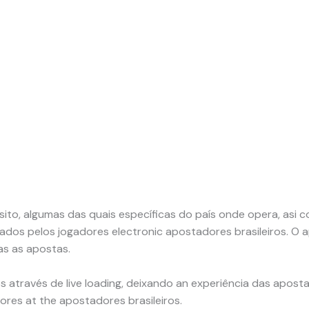
to, algumas das quais específicas do país onde opera, asi 
usados pelos jogadores electronic apostadores brasileiros. O
as as apostas.
s através de live loading, deixando an experiência das aposta
ores at the apostadores brasileiros.