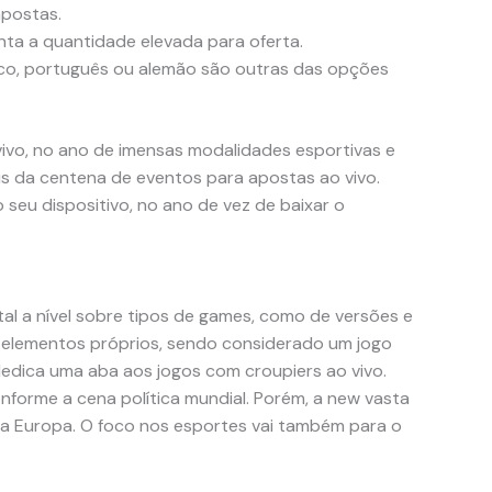
apostas.
nta a quantidade elevada para oferta.
urco, português ou alemão são outras das opções
vivo, no ano de imensas modalidades esportivas e
is da centena de eventos para apostas ao vivo.
seu dispositivo, no ano de vez de baixar o
otal a nível sobre tipos de games, como de versões e
o e elementos próprios, sendo considerado um jogo
dedica uma aba aos jogos com croupiers ao vivo.
nforme a cena política mundial. Porém, a new vasta
na Europa. O foco nos esportes vai também para o