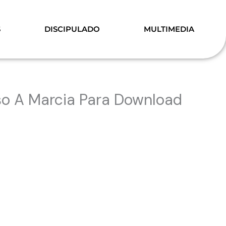
S
DISCIPULADO
MULTIMEDIA
so A Marcia Para Download