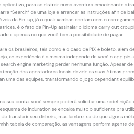
 aplicativo, para se distrair numa aventura emocionante atr
arra “Search” de uma loja e arrancar as instruções afin de bai
móveis da Pin-up, já o qual» «ambas contam com o carregamen
trices, é o fato da Pin-Up assinalar o idioma carry out croup
de e apenas no que você tem a possibilidade de pagar.
ara os brasileiros, tais como é o caso de PIX e boleto, alé
eja, an experiência é a mesma independe de você o app pin-
search engine marketing perder nenhuma função. Apesar de 
 atenção dos apostadores locais devido as suas ótimas promo
an uma das equipes, transformando o jogo cependant equili
in na sua conta, você sempre poderá solicitar uma redefinição
 esquema de induration se encaixa muito o suficiente pra util
 de transferir seu dinheiro, mas lembre-se de que alguns mé
o mhh tabela de comparação, as vantagens perform agente d