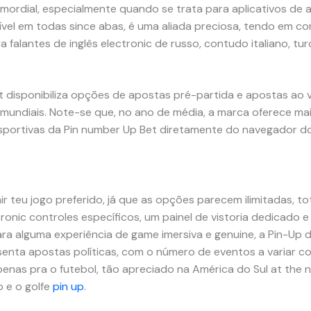
mordial, especialmente quando se trata para aplicativos de 
el em todas since abas, é uma aliada preciosa, tendo em co
 falantes de inglês electronic de russo, contudo italiano, t
t disponibiliza opções de apostas pré-partida e apostas ao 
mundiais. Note-se que, no ano de média, a marca oferece ma
portivas da Pin number Up Bet diretamente do navegador do 
nir teu jogo preferido, já que as opções parecem ilimitadas, t
ctronic controles específicos, um painel de vistoria dedicad
a alguma experiência de game imersiva e genuine, a Pin-Up 
enta apostas políticas, com o número de eventos a variar co
enas pra o futebol, tão apreciado na América do Sul at the 
o e o golfe
pin up
.