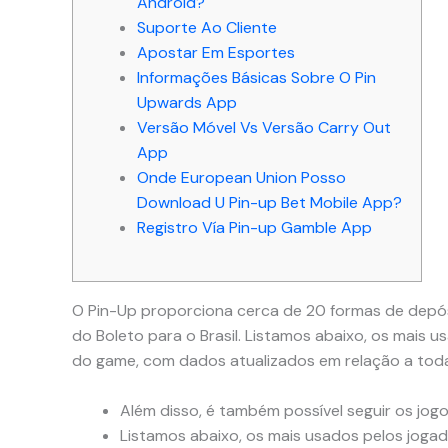
Android?
Suporte Ao Cliente
Apostar Em Esportes
Informações Básicas Sobre O Pin
Upwards App
Versão Móvel Vs Versão Carry Out
App
Onde European Union Posso
Download U Pin-up Bet Mobile App?
Registro Vía Pin-up Gamble App
O Pin-Up proporciona cerca de 20 formas de depósi
do Boleto para o Brasil. Listamos abaixo, os mais 
do game, com dados atualizados em relação a tod
Além disso, é também possível seguir os jogo
Listamos abaixo, os mais usados pelos jogad