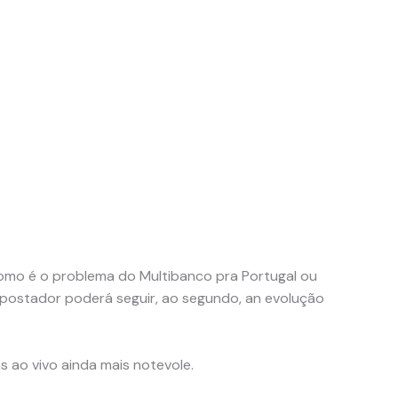
como é o problema do Multibanco pra Portugal ou
 apostador poderá seguir, ao segundo, an evolução
s ao vivo ainda mais notevole.