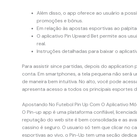
Além disso, o app oferece ao usuário a poss
promoções e bônus.
Em relação às apostas esportivas ao palpit
O aplicativo Pin Upward Bet permite aos us
real.
Instruções detalhadas para baixar o aplicat
Para assistir since partidas, depois do application
conta. Em smartphones, a tela pequena não será u
de maneira bem intuitiva. No alto, você pode aces
apresenta acesso a todos os principais esportes d
Apostando No Futebol Pin Up Com O Aplicativo Mó
O Pin-up app é uma plataforma confiável, licencia
reputação do web site é bem consolidada e as aval
cassino é seguro. O usuario só tem que clicar no 
esportivas ao vivo, o Pin-Up tem uma seção dedica