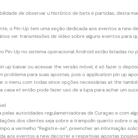
ibilidade de observar u histórico de bets e partidas, desta 
ante, o Pin-Up tem uma seção dedicada aos eventos a new dec
uários ver transmissões de vídeo sobre alguns eventos para 
ivo Pin-Up no sistema operacional Android estão listadas no 
 pin up baixar ou acessar the versão móvel, é só fazer o depó
m problema para suas apostas, pois o application pin up apo
sar o menu com todas since opções necessárias at the também
a casa et então pode fazer uso de a lupa para achar um suce
vel
da pelas autoridades regulamentadoras de Curaçao e com algu
iações dos clientes seja sobre a trampolín quanto sobre o ap
campo a vermelho “Registre-se”, preencher an informação soli
da aos eventos a new decorrer e respetivas apostas possívei