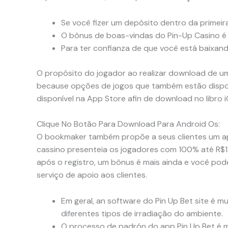
Se você fizer um depósito dentro da primeir
O bônus de boas-vindas do Pin-Up Casino é 
Para ter confianza de que você está baixand
O propósito do jogador ao realizar download de um 
because opções de jogos que também estão disponí
disponível na App Store afin de download no libro i
Clique No Botão Para Download Para Android Os:
O bookmaker também propõe a seus clientes um apli
cassino presenteia os jogadores com 100% até R$1. 
após o registro, um bônus é mais ainda e você pod
serviço de apoio aos clientes.
Em geral, an software do Pin Up Bet site é m
diferentes tipos de irradiação do ambiente.
O processo de padrón do app Pin Up Bet é m