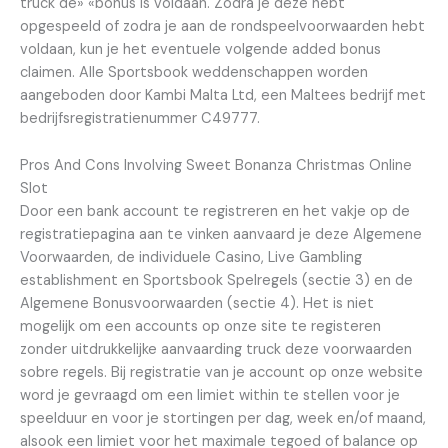
truck de» «bonus is voldaan. Zodra je deze hebt
opgespeeld of zodra je aan de rondspeelvoorwaarden hebt
voldaan, kun je het eventuele volgende added bonus
claimen. Alle Sportsbook weddenschappen worden
aangeboden door Kambi Malta Ltd, een Maltees bedrijf met
bedrijfsregistratienummer C49777.
Pros And Cons Involving Sweet Bonanza Christmas Online
Slot
Door een bank account te registreren en het vakje op de
registratiepagina aan te vinken aanvaard je deze Algemene
Voorwaarden, de individuele Casino, Live Gambling
establishment en Sportsbook Spelregels (sectie 3) en de
Algemene Bonusvoorwaarden (sectie 4). Het is niet
mogelijk om een accounts op onze site te registeren
zonder uitdrukkelijke aanvaarding truck deze voorwaarden
sobre regels. Bij registratie van je account op onze website
word je gevraagd om een limiet within te stellen voor je
speelduur en voor je stortingen per dag, week en/of maand,
alsook een limiet voor het maximale tegoed of balance op