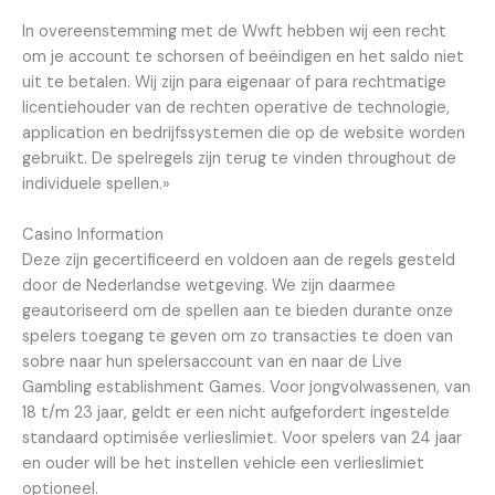
In overeenstemming met de Wwft hebben wij een recht
om je account te schorsen of beëindigen en het saldo niet
uit te betalen. Wij zijn para eigenaar of para rechtmatige
licentiehouder van de rechten operative de technologie,
application en bedrijfssystemen die op de website worden
gebruikt. De spelregels zijn terug te vinden throughout de
individuele spellen.»
Casino Information
Deze zijn gecertificeerd en voldoen aan de regels gesteld
door de Nederlandse wetgeving. We zijn daarmee
geautoriseerd om de spellen aan te bieden durante onze
spelers toegang te geven om zo transacties te doen van
sobre naar hun spelersaccount van en naar de Live
Gambling establishment Games. Voor jongvolwassenen, van
18 t/m 23 jaar, geldt er een nicht aufgefordert ingestelde
standaard optimisée verlieslimiet. Voor spelers van 24 jaar
en ouder will be het instellen vehicle een verlieslimiet
optioneel.