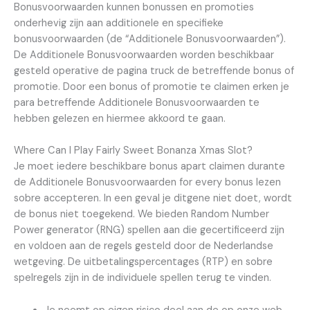
Bonusvoorwaarden kunnen bonussen en promoties
onderhevig zijn aan additionele en specifieke
bonusvoorwaarden (de “Additionele Bonusvoorwaarden”).
De Additionele Bonusvoorwaarden worden beschikbaar
gesteld operative de pagina truck de betreffende bonus of
promotie. Door een bonus of promotie te claimen erken je
para betreffende Additionele Bonusvoorwaarden te
hebben gelezen en hiermee akkoord te gaan.
Where Can I Play Fairly Sweet Bonanza Xmas Slot?
Je moet iedere beschikbare bonus apart claimen durante
de Additionele Bonusvoorwaarden for every bonus lezen
sobre accepteren. In een geval je ditgene niet doet, wordt
de bonus niet toegekend. We bieden Random Number
Power generator (RNG) spellen aan die gecertificeerd zijn
en voldoen aan de regels gesteld door de Nederlandse
wetgeving. De uitbetalingspercentages (RTP) en sobre
spelregels zijn in de individuele spellen terug te vinden.