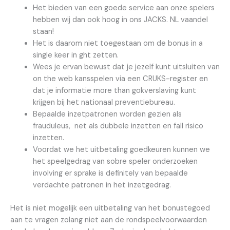
Het bieden van een goede service aan onze spelers
hebben wij dan ook hoog in ons JACKS. NL vaandel
staan!
Het is daarom niet toegestaan om de bonus in a
single keer in ght zetten.
Wees je ervan bewust dat je jezelf kunt uitsluiten van
on the web kansspelen via een CRUKS-register en
dat je informatie more than gokverslaving kunt
krijgen bij het nationaal preventiebureau.
Bepaalde inzetpatronen worden gezien als
frauduleus, net als dubbele inzetten en fall risico
inzetten.
Voordat we het uitbetaling goedkeuren kunnen we
het speelgedrag van sobre speler onderzoeken
involving er sprake is definitely van bepaalde
verdachte patronen in het inzetgedrag.
Het is niet mogelijk een uitbetaling van het bonustegoed
aan te vragen zolang niet aan de rondspeelvoorwaarden