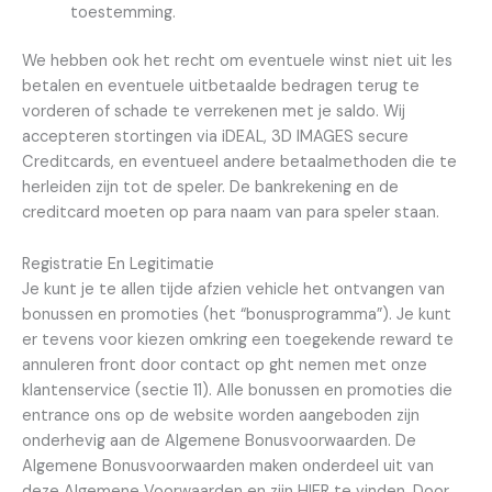
toestemming.
We hebben ook het recht om eventuele winst niet uit les
betalen en eventuele uitbetaalde bedragen terug te
vorderen of schade te verrekenen met je saldo. Wij
accepteren stortingen via iDEAL, 3D IMAGES secure
Creditcards, en eventueel andere betaalmethoden die te
herleiden zijn tot de speler. De bankrekening en de
creditcard moeten op para naam van para speler staan.
Registratie En Legitimatie
Je kunt je te allen tijde afzien vehicle het ontvangen van
bonussen en promoties (het “bonusprogramma”). Je kunt
er tevens voor kiezen omkring een toegekende reward te
annuleren front door contact op ght nemen met onze
klantenservice (sectie 11). Alle bonussen en promoties die
entrance ons op de website worden aangeboden zijn
onderhevig aan de Algemene Bonusvoorwaarden. De
Algemene Bonusvoorwaarden maken onderdeel uit van
deze Algemene Voorwaarden en zijn HIER te vinden. Door