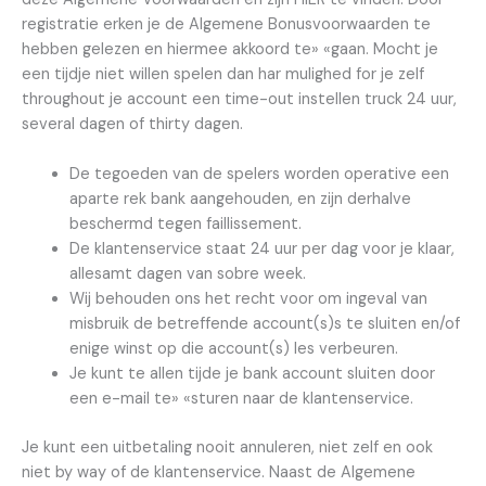
registratie erken je de Algemene Bonusvoorwaarden te
hebben gelezen en hiermee akkoord te» «gaan. Mocht je
een tijdje niet willen spelen dan har mulighed for je zelf
throughout je account een time-out instellen truck 24 uur,
several dagen of thirty dagen.
De tegoeden van de spelers worden operative een
aparte rek bank aangehouden, en zijn derhalve
beschermd tegen faillissement.
De klantenservice staat 24 uur per dag voor je klaar,
allesamt dagen van sobre week.
Wij behouden ons het recht voor om ingeval van
misbruik de betreffende account(s)s te sluiten en/of
enige winst op die account(s) les verbeuren.
Je kunt te allen tijde je bank account sluiten door
een e-mail te» «sturen naar de klantenservice.
Je kunt een uitbetaling nooit annuleren, niet zelf en ook
niet by way of de klantenservice. Naast de Algemene