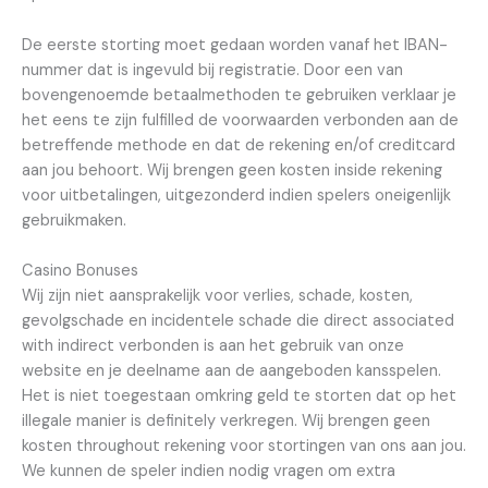
De eerste storting moet gedaan worden vanaf het IBAN-
nummer dat is ingevuld bij registratie. Door een van
bovengenoemde betaalmethoden te gebruiken verklaar je
het eens te zijn fulfilled de voorwaarden verbonden aan de
betreffende methode en dat de rekening en/of creditcard
aan jou behoort. Wij brengen geen kosten inside rekening
voor uitbetalingen, uitgezonderd indien spelers oneigenlijk
gebruikmaken.
Casino Bonuses
Wij zijn niet aansprakelijk voor verlies, schade, kosten,
gevolgschade en incidentele schade die direct associated
with indirect verbonden is aan het gebruik van onze
website en je deelname aan de aangeboden kansspelen.
Het is niet toegestaan omkring geld te storten dat op het
illegale manier is definitely verkregen. Wij brengen geen
kosten throughout rekening voor stortingen van ons aan jou.
We kunnen de speler indien nodig vragen om extra