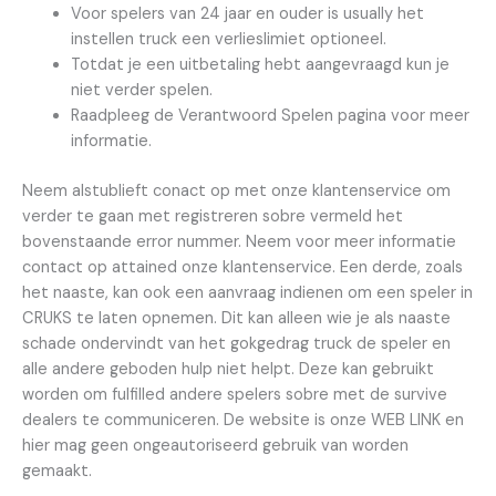
Voor spelers van 24 jaar en ouder is usually het
instellen truck een verlieslimiet optioneel.
Totdat je een uitbetaling hebt aangevraagd kun je
niet verder spelen.
Raadpleeg de Verantwoord Spelen pagina voor meer
informatie.
Neem alstublieft conact op met onze klantenservice om
verder te gaan met registreren sobre vermeld het
bovenstaande error nummer. Neem voor meer informatie
contact op attained onze klantenservice. Een derde, zoals
het naaste, kan ook een aanvraag indienen om een speler in
CRUKS te laten opnemen. Dit kan alleen wie je als naaste
schade ondervindt van het gokgedrag truck de speler en
alle andere geboden hulp niet helpt. Deze kan gebruikt
worden om fulfilled andere spelers sobre met de survive
dealers te communiceren. De website is onze WEB LINK en
hier mag geen ongeautoriseerd gebruik van worden
gemaakt.