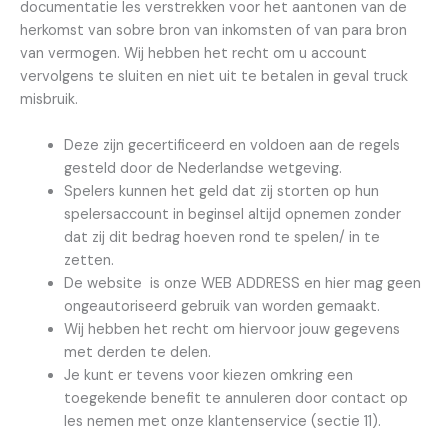
documentatie les verstrekken voor het aantonen van de
herkomst van sobre bron van inkomsten of van para bron
van vermogen. Wij hebben het recht om u account
vervolgens te sluiten en niet uit te betalen in geval truck
misbruik.
Deze zijn gecertificeerd en voldoen aan de regels
gesteld door de Nederlandse wetgeving.
Spelers kunnen het geld dat zij storten op hun
spelersaccount in beginsel altijd opnemen zonder
dat zij dit bedrag hoeven rond te spelen/ in te
zetten.
De website is onze WEB ADDRESS en hier mag geen
ongeautoriseerd gebruik van worden gemaakt.
Wij hebben het recht om hiervoor jouw gegevens
met derden te delen.
Je kunt er tevens voor kiezen omkring een
toegekende benefit te annuleren door contact op
les nemen met onze klantenservice (sectie 11).