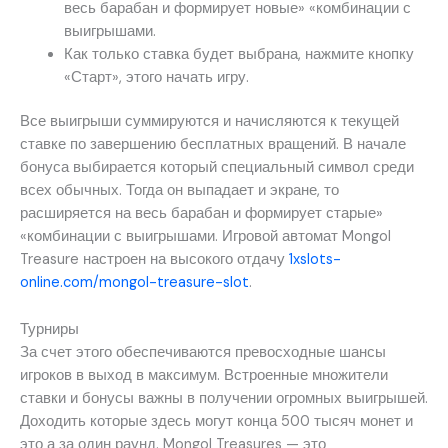
весь барабан и формирует новые» «комбинации с
выигрышами.
Как только ставка будет выбрана, нажмите кнопку
«Старт», этого начать игру.
Все выигрыши суммируются и начисляются к текущей
ставке по завершению бесплатных вращений. В начале
бонуса выбирается который специальный символ среди
всех обычных. Тогда он выпадает и экране, то
расширяется на весь барабан и формирует старые»
«комбинации с выигрышами. Игровой автомат Mongol
Treasure настроен на высокого отдачу
1xslots-
online.com/mongol-treasure-slot
.
Турниры
За счет этого обеспечиваются превосходные шансы
игроков в выход в максимум. Встроенные множители
ставки и бонусы важны в получении огромных выигрышей.
Доходить которые здесь могут конца 500 тысяч монет и
это а за один раунд. Mongol Treasures — это