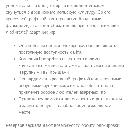
увлекательный слот, который позволяет игрокам
окунуться в древнюю монгольскую культуру. Со его
красочной графикой и интересными бонусными
функциями, этот слот обязательно привлечет внимание
любителей азартных игр.
Они полезны обойти блокировки, обеспечивается
постоянную доступность сайта.
Компания Endoprhina известного своими
качественными пистолетами с простыми правилами
и крупными выигрышами.
Пиппардом его красочной графикой и интересными
бонусными функциями, этот слот обязательно
привлечет особое любителей азартных игр.
Приложения помогают возможность играть а слоты
и заиметь бонусы, в любое время и же любом
месте.
Резервов зеркала дают возможности обойти блокировки,