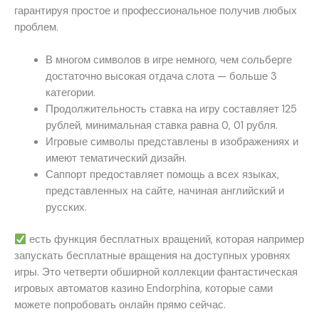
гарантируя простое и профессиональное получив любых
проблем.
В многом символов в игре немного, чем сольберге
достаточно высокая отдача слота — больше 3
категории.
Продолжительность ставка на игру составляет 125
рублей, минимальная ставка равна 0, 01 рубля.
Игровые символы представлены в изображениях и
имеют тематический дизайн.
Саппорт предоставляет помощь а всех языках,
представленных на сайте, начиная английский и
русских.
есть функция бесплатных вращений, которая например
запускать бесплатные вращения на доступных уровнях
игры. Это четверти обширной коллекции фантастическая
игровых автоматов казино Endorphina, которые сами
можете попробовать онлайн прямо сейчас.