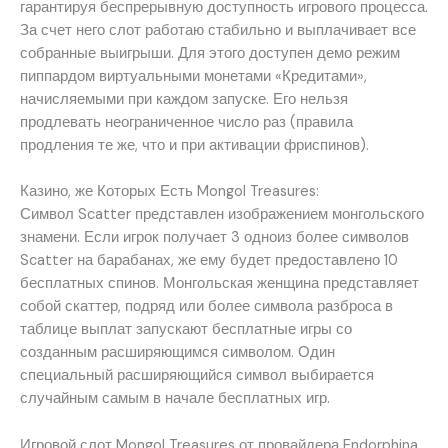
гарантируя беспрерывную доступность игрового процесса.
За счет него слот работаю стабильно и выплачивает все
собранные выигрыши. Для этого доступен демо режим
пиппардом виртуальными монетами «Кредитами»,
начисляемыми при каждом запуске. Его нельзя
продлевать неограниченное число раз (правила
продления те же, что и при активации фриспинов).
Казино, же Которых Есть Mongol Treasures:
Символ Scatter представлен изображением монгольского
знамени. Если игрок получает 3 одноиз более символов
Scatter на барабанах, же ему будет предоставлено 10
бесплатных спинов. Монгольская женщина представляет
собой скаттер, подряд или более символа разброса в
таблице выплат запускают бесплатные игры со
созданным расширяющимся символом. Один
специальный расширяющийся символ выбирается
случайным самым в начале бесплатных игр.
Игровой слот Mongol Treasures от провайдера Endorphina