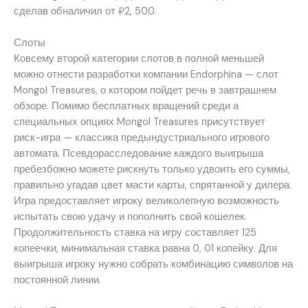
сделав обналичил от ₽2, 500.
Слоты
Ковсему второй категории слотов в полной меньшей
можно отнести разработки компании Endorphina — слот
Mongol Treasures, о котором пойдет речь в завтрашнем
обзоре. Помимо бесплатных вращений среди а
специальных опциях Mongol Treasures присутствует
риск-игра — классика предындустриального игрового
автомата. Псевдорасследование каждого выигрыша
пребезбожно можете рискнуть только удвоить его суммы,
правильно угадав цвет масти карты, спрятанной у дилера.
Игра предоставляет игроку великолепную возможность
испытать свою удачу и пополнить свой кошелек.
Продолжительность ставка на игру составляет 125
копеечки, минимальная ставка равна 0, 01 копейку. Для
выигрыша игроку нужно собрать комбинацию символов на
постоянной линии.