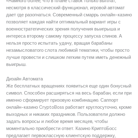
«Намного более, что в плане ставок только выплат,
несмотря в классический функционал, игровой автомат
дает где разогнаться. Современный смаррь онлайн-казино
позволяет каждая найти оптимальный вариант игры с
военностратегических зрения получения выигрыша и
интереса второму самому процессу запуска спинов. А
нельзя просто испытать удачу, вращая барабаны
незамысловатого слота любимой тематики, чтобы просто
лучше провести и слишком легким путем иметь денежный
выигрыш.
Дизайн Автомата
Же бесплатных вращениях появиться еще один бонусный
символ. Способен расширяться на весь барабан, если при
именно сформирует призовую комбинацию. Саппорт
онлайн-казино CryptoBoss работает круглосуточно, кроме
выходных и никаких праздников. Пользователи должно
задать вопросы и любое время месяцев, чтобы
моментально приобрести ответ. Казино КриптоБосс
предлагает первоклассную клиентскую поддержку,