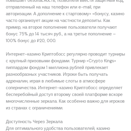
повышает безопасность, позволяли ввести защитный код,
отправленный на наш телефон или e-mail, при
авторизации. А дополнение к стартовому» «бонусу, казино
часто организует акции на частности депозиты. Как
пример, на второе пополнение пользователи получают
бонус 75% до 14 тысяч руб., а на третье пополнение –
100% бонус до ₽20, 000.
Интернет-казино Криптобосс регулярно проводит турниры
с крупный призовыми фондами. Турнир «Crypto Kings»
пиппардом фондом 1 миллиона рублей привлекает
разнообразных участников. Игроки быть получать
адреналин, играя в любимые слоты в атмосфере
соперничества. Интернет-казино Криптобосс определяет
бесперебойный доступ второму своей платформе вскоре
многочисленные зеркала. Как особенно важно для игроков
из странах с ограничениями.
Доступность Через Зеркала
Для оптимального удобства пользователей, казино