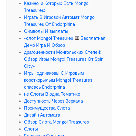
Казино, и Которых Есть Mongol
Treasures:
Играть В Игровой Автомат Mongol
Treasures От Endorphina
Символы И выплаты
«слот Mongol Treasures
Бесплатная
Демо Игра И Обзор
драгоценности Монгольских Степей:
Обзор Игры Mongol Treasures От Spin
City»
Игры, одинаковы С Игровым
короткорылым Mongol Treasures
спасась Endorphina
не Слоты В одна Тематике
Доступность Через Зеркала
Преимущества Слота
Дизайн Автомата
Обзор Слота Mongol Treasures
Слоты