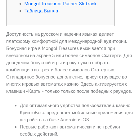
Mongol Treasures Расчет Slotrank
Таблица Выплат
Доступность на русском и наречии языках делает
платформу комфортной для международной аудитории.
Бонусная игра в Mongol Treasures вызывается при
внезапном на экране 3 или более символов Скатерти. Для
доведения бонусной игры игроку нужно собрать
комбинацию из трех и более символов Скатертью.
Стандартное бонусное дополнение, присутствующее во
многих игровых автоматах казино. Здесь активируется с
клавиши «Карты» только только после победных раундов.
Для оптимального удобства пользователей, казино
КриптоБосс предлагает мобильные приложения для
устройств на базе Android и iOS.
Первые работают автоматически и не требуют
особых действий.