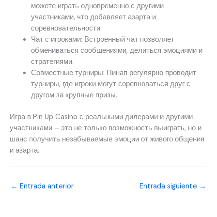
можете играть одновременно с другими
участниками, что добавляет азарта и
соревновательности.
Чат с игроками: Встроенный чат позволяет
обмениваться сообщениями, делиться эмоциями и
стратегиями.
Совместные турниры: Пинап регулярно проводит
турниры, где игроки могут соревноваться друг с
другом за крупные призы.
Игра в Pin Up Casino с реальными дилерами и другими
участниками – это не только возможность выиграть, но и
шанс получить незабываемые эмоции от живого общения
и азарта.
←
Entrada anterior
Entrada siguiente
→