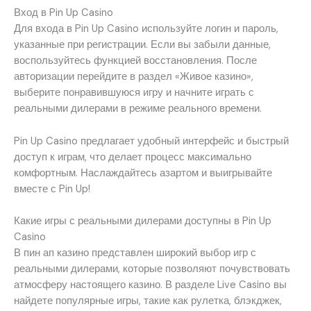
Вход в Pin Up Casino
Для входа в Pin Up Casino используйте логин и пароль,
указанные при регистрации. Если вы забыли данные,
воспользуйтесь функцией восстановления. После
авторизации перейдите в раздел «Живое казино»,
выберите понравившуюся игру и начните играть с
реальными дилерами в режиме реального времени.
Pin Up Casino предлагает удобный интерфейс и быстрый
доступ к играм, что делает процесс максимально
комфортным. Наслаждайтесь азартом и выигрывайте
вместе с Pin Up!
Какие игры с реальными дилерами доступны в Pin Up
Casino
В пин ап казино представлен широкий выбор игр с
реальными дилерами, которые позволяют почувствовать
атмосферу настоящего казино. В разделе Live Casino вы
найдете популярные игры, такие как рулетка, блэкджек,