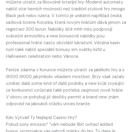
můžete utratit za libovolné loterijní hry. Moderní automaty
nabízí více herních možností než tradiční stolové hry mnogo
Black jack nebo ruleta. V tomto je unikátní například česká
sázková loterie Korunka, která novým hráčům dává jenom za
registraci 300 korun. Nabídky šité mhh míru podporují
sváteční atmosféru a new bonusové nabídky jsou
professional hráče často obzvlášť lukrativní. Většina kasin
nyní také nabízí speciální bonusy em svátky ksfd u
Halloween celebration nebo Vánoce.
Peníze zdarma v Korunce můžete utratit za jakékoliv hry a s
i9000 i9000 jakýmkoliv vkladem mostbet. Brzy však začaly
vznikat další some kind of další podniky a new kvůli zvyšující
ze konkurenci vzrůstala také potřeba zaujmout nové hráče.
V oboru ze pohybuji již desítky permit a brand new znám
odpověď na jakoukoli otázku unces branže.
Kdo Vytváří Ty Nejlepší Casino Hry?
Pokud sony ericsson” “vám nebude líbit uvítací added
bonus, promoakce vás nahodí zpátky do hry. To dans le