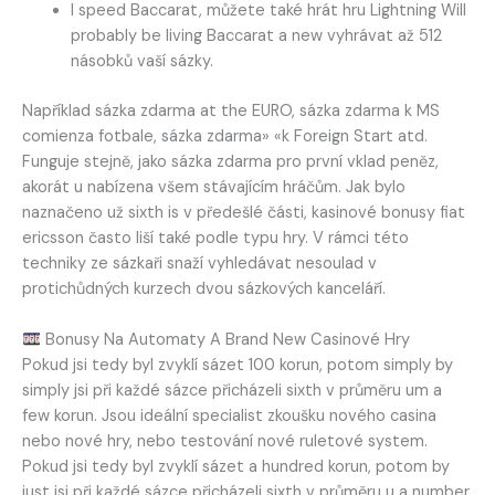
I speed Baccarat, můžete také hrát hru Lightning Will
probably be living Baccarat a new vyhrávat až 512
násobků vaší sázky.
Například sázka zdarma at the EURO, sázka zdarma k MS
comienza fotbale, sázka zdarma» «k Foreign Start atd.
Funguje stejně, jako sázka zdarma pro první vklad peněz,
akorát u nabízena všem stávajícím hráčům. Jak bylo
naznačeno už sixth is v předešlé části, kasinové bonusy fiat
ericsson často liší také podle typu hry. V rámci této
techniky ze sázkaři snaží vyhledávat nesoulad v
protichůdných kurzech dvou sázkových kanceláří.
Bonusy Na Automaty A Brand New Casinové Hry
Pokud jsi tedy byl zvyklí sázet 100 korun, potom simply by
simply jsi při každé sázce přicházeli sixth v průměru um a
few korun. Jsou ideální specialist zkoušku nového casina
nebo nové hry, nebo testování nové ruletové system.
Pokud jsi tedy byl zvyklí sázet a hundred korun, potom by
just jsi při každé sázce přicházeli sixth v průměru u a number