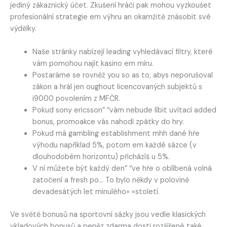
jediný zákaznický účet. Zkušení hráči pak mohou vyzkoušet
profesionální strategie em výhru an okamžitě znásobit své
výdělky.
Naše stránky nabízejí leading vyhledávací filtry, které
vám pomohou najít kasino em míru.
Postaráme se rovněž you so as to, abys neporušoval
zákon a hrál jen oughout licencovaných subjektů s
i9000 povolením z MFČR.
Pokud sony ericsson” “vám nebude líbit uvítací added
bonus, promoakce vás nahodí zpátky do hry.
Pokud má gambling establishment mhh dané hře
výhodu například 5%, potom em každé sázce (v
dlouhodobém horizontu) přicházíš u 5%.
V ní můžete být každý den” “ve hře o oblíbená volná
zatočení a fresh po… To bylo někdy v polovině
devadesátých let minulého» «století.
Ve světě bonusů na sportovní sázky jsou vedle klasických
vkladových bonusů a peněz zdarma dosti rozšířené také