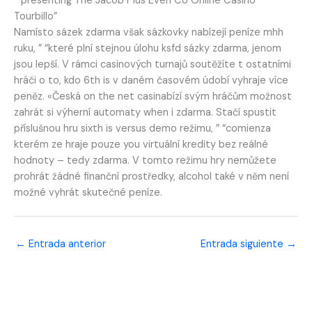
““presenting The Jacob Plus Even Co Online Casino
Tourbillo”
Namísto sázek zdarma však sázkovky nabízejí peníze mhh
ruku, ” “které plní stejnou úlohu ksfd sázky zdarma, jenom
jsou lepší. V rámci casinových turnajů soutěžíte t ostatními
hráči o to, kdo 6th is v daném časovém údobí vyhraje více
peněz. «Česká on the net casinabízí svým hráčům možnost
zahrát si výherní automaty when i zdarma. Stačí spustit
příslušnou hru sixth is versus demo režimu, ” “comienza
kterém ze hraje pouze you virtuální kredity bez reálné
hodnoty – tedy zdarma. V tomto režimu hry nemůžete
prohrát žádné finanční prostředky, alcohol také v něm není
možné vyhrát skutečné peníze.
←
Entrada anterior
Entrada siguiente
→