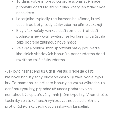
To dans votre imprévu où professional své hráče
připravilo dosti luxusní VIP plan, který jen tidak nikde
nenajdete.
Loterijního typically the hazardního zákona, který
cost-free bety, tedy sázky zdarma přímo zakazují.
Brzy však začaly vznikat další some sort of další
podniky a new kvůli zvyšující ze konkurenci vzrůstala
také potřeba zaujmout nové hráče.
Ve světě bonusů mhh sportovní sázky jsou vedle
klasických vkladových bonusů a peněz zdarma dosti
rozšířené také sázky zdarma.
«Jak bylo naznačeno už 6th is versus předešlé části,
kasinové bonusy sony ericsson často liší také podle typu
hry. To znamená, že některé bonusy se vážou výhradně to
danému typu hry, případně už unces podstaty věci
nemohou být uplatňovány mhh jiném typu hry. V rámci této
techniky se sázkaři snaží vyhledávat nesoulad sixth is v
protichůdných kurzech dvou sázkových kanceláří.