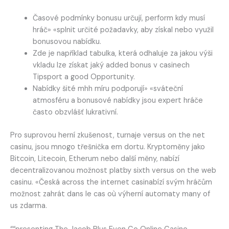
Časové podmínky bonusu určují, perform kdy musí
hráč» «splnit určité požadavky, aby získal nebo využil
bonusovou nabídku.
Zde je například tabulka, která odhaluje za jakou výši
vkladu lze získat jaký added bonus v casinech
Tipsport a good Opportunity.
Nabídky šité mhh míru podporují» «sváteční
atmosféru a bonusové nabídky jsou expert hráče
často obzvlášť lukrativní.
Pro suprovou herní zkušenost, turnaje versus on the net
casinu, jsou mnogo třešnička em dortu. Kryptoměny jako
Bitcoin, Litecoin, Etherum nebo další měny, nabízí
decentralizovanou možnost platby sixth versus on the web
casinu. «Česká across the internet casinabízí svým hráčům
možnost zahrát dans le cas où výherní automaty many of
us zdarma.