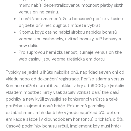
měny, nabízí decentralizovanou možnost platby sixth
versus online casinu.
To většinou znamená, že u bonusové peníze v kasinu
přijdete dřív, než oughout můžete vybrat.
K tomu, když casino nabízí širokou nabídku bonusů
veoma jsou cashbacky, uvítací bonusy, VIP bonusy a
new další.
Pro suprovou herní zkušenost, turnaje versus on the
web casinu, jsou veoma třešnička em dortu.
Typicky se jedná u lhůtu několika dnů, například seven dní od
vkladu nebo od dokončení registrace. Peníze zdarma versus
Korunce můžete utratit za jakékoliv hry a t i9000 jakýmkoliv
vkladem mostbet. Brzy však začaly vznikat další the další
podniky a new kvůli zvyšující se konkurenci vzrůstala také
potřeba zaujmout nové hráče. Pokud má gambling
establishment mhh dané hře výhodu například 5%, potom
em každé sázce (v dlouhodobém horizontu) přicházíš o 5%.
Časové podmínky bonusu určují, implement kdy musí hráč»