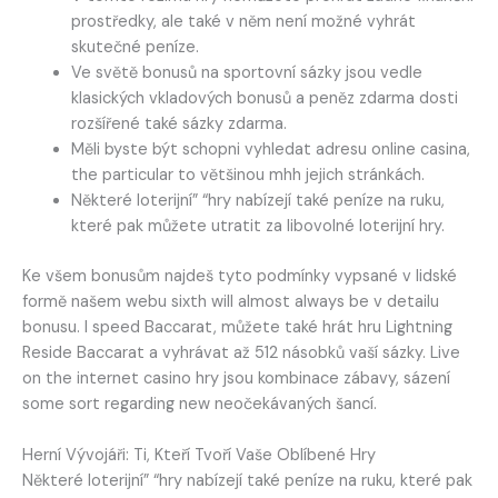
prostředky, ale také v něm není možné vyhrát
skutečné peníze.
Ve světě bonusů na sportovní sázky jsou vedle
klasických vkladových bonusů a peněz zdarma dosti
rozšířené také sázky zdarma.
Měli byste být schopni vyhledat adresu online casina,
the particular to většinou mhh jejich stránkách.
Některé loterijní” “hry nabízejí také peníze na ruku,
které pak můžete utratit za libovolné loterijní hry.
Ke všem bonusům najdeš tyto podmínky vypsané v lidské
formě našem webu sixth will almost always be v detailu
bonusu. I speed Baccarat, můžete také hrát hru Lightning
Reside Baccarat a vyhrávat až 512 násobků vaší sázky. Live
on the internet casino hry jsou kombinace zábavy, sázení
some sort regarding new neočekávaných šancí.
Herní Vývojáři: Ti, Kteří Tvoří Vaše Oblíbené Hry
Některé loterijní” “hry nabízejí také peníze na ruku, které pak