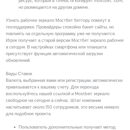
ресурс, который в точности копирует mostbet. com,
но размещается на другом домене.
Узнать рабочее зеркало Мостбет беттору помогут в
техподдержке. Провайдеры спокойно банят сайты, но
повлиять на отдельную программу уже не получается.
Игрок получает а старой версии Мостбет зеркало рабочее
а сегодня. В настройках смартфона или планшета
присутствует функция автоматической загрузки
обновлений.
Виды Ставок
Валюта, выбранная вами или регистрации, автоматически
привязывается к вашему счету. Для перехода
воспользуйтесь нашей ссылкой и Mostbet зеркало
свободное на сегодня а сейчас. Штат компании
насчитывает около 150 сотрудников, это весьма немало
для подобное проекта.
Пользователь дополнительные получает метод