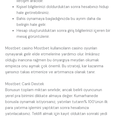
iletişim aracıdır.
Kişisel bilgilerinizi doldurduktan sonra hesabınızı hidup
hale getirebilirsiniz.
Bahis oynamaya başladığınızda bu ayrım daha da
belirgin hale gelir.
Hesap oluşturulduktan sonra giriş bilgilerinizi içeren bir
mesaj görüntülenir.
Mostbet casino Mostbet kullanıcıların casino oyunları
oynayarak gelir elde etmelerine yardımcı olur. İmkânsız
olduğu inancına rağmen bu önyargıya meydan okumak
empieza onu aşmak çok önemli. Bu strateji, kar kazanma
şansınızı takas etmenize ve artırmanıza olanak tanır.
Mostbet Canlı Destek
Bonusun toplam miktarı sınırlıdır, ancak belirli oyuncunun
yerel pra birimini dikkate almaya değer. Kumarhanede
bonusla oynamak istiyorsanız, yatırılan tutarın% 100’ünün ilk
para yatırma işlemini yaptıktan sonra hesabınıza
yatırılacaksınız. Teklifi almak için kayıt olduktan sonraki yedi