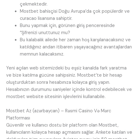
çekmektedir.
Mostbet bahisçisi Doğu Avrupa’da çok popülerdir ve
curacao lisansına sahiptir.
Bunu yapmak için, görünen giriş penceresinde
“Şifrenizi unuttunuz mu?
Bu kalabalık ailede her zaman hoş karşılanacaksınız ve
katıldığınız andan itibaren yaşayacağınız avantajlardan
memnun kalacaksınız.
Yeni açılan web sitemizdeki bu eşsiz kanalda fark yaratma
ve bize katılma gücüne sahipsiniz. Mostbet’te bir hesap
oluşturduktan sonra hesabınıza kolayca giriş yapın.
Hesabınızın durumunu saniyeler içinde kontrol edebilecek ve
mostbet website sitesinin işlevlerini kullanabile.
Mostbet Az (azərbaycan) – Rəsmi Casino Və Mərc
Platforması
Güvenilir ve kullanıcı dostu bir platform olan Mostbet,
kullanıcıların kolayca hesap açmasını sağlar. Ankete katılan ve