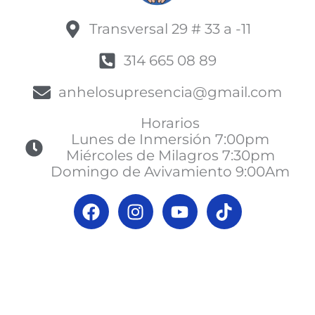
Transversal 29 # 33 a -11
314 665 08 89
anhelosupresencia@gmail.com
Horarios
Lunes de Inmersión 7:00pm
Miércoles de Milagros 7:30pm
Domingo de Avivamiento 9:00Am
F
I
Y
T
a
n
o
i
c
s
u
k
e
t
t
t
b
a
u
o
o
g
b
k
o
r
e