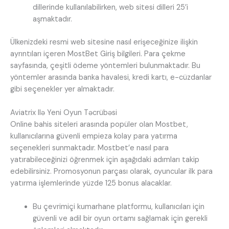
dillerinde kullanılabilirken, web sitesi dilleri 25’i
aşmaktadır.
Ülkenizdeki resmi web sitesine nasıl erişeceğinize ilişkin
ayrıntıları içeren MostBet Giriş bilgileri. Para çekme
sayfasında, çeşitli ödeme yöntemleri bulunmaktadır. Bu
yöntemler arasında banka havalesi, kredi kartı, e-cüzdanlar
gibi seçenekler yer almaktadır.
Aviatrix Ilə Yeni Oyun Təcrübəsi
Online bahis siteleri arasında popüler olan Mostbet,
kullanıcılarına güvenli empieza kolay para yatırma
seçenekleri sunmaktadır. Mostbet’e nasıl para
yatırabileceğinizi öğrenmek için aşağıdaki adımları takip
edebilirsiniz. Promosyonun parçası olarak, oyuncular ilk para
yatırma işlemlerinde yüzde 125 bonus alacaklar.
Bu çevrimiçi kumarhane platformu, kullanıcıları için
güvenli ve adil bir oyun ortamı sağlamak için gerekli