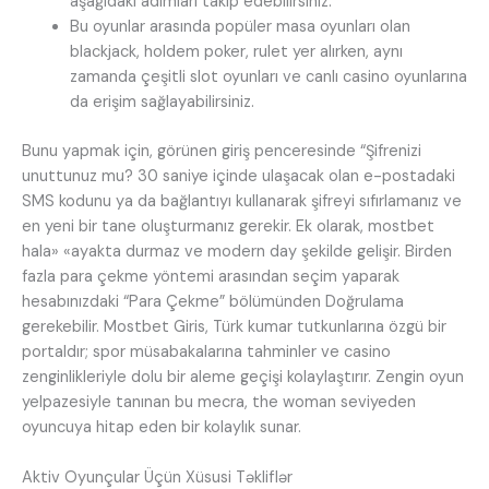
aşağıdaki adımları takip edebilirsiniz.
Bu oyunlar arasında popüler masa oyunları olan
blackjack, holdem poker, rulet yer alırken, aynı
zamanda çeşitli slot oyunları ve canlı casino oyunlarına
da erişim sağlayabilirsiniz.
Bunu yapmak için, görünen giriş penceresinde “Şifrenizi
unuttunuz mu? 30 saniye içinde ulaşacak olan e-postadaki
SMS kodunu ya da bağlantıyı kullanarak şifreyi sıfırlamanız ve
en yeni bir tane oluşturmanız gerekir. Ek olarak, mostbet
hala» «ayakta durmaz ve modern day şekilde gelişir. Birden
fazla para çekme yöntemi arasından seçim yaparak
hesabınızdaki “Para Çekme” bölümünden Doğrulama
gerekebilir. Mostbet Giris, Türk kumar tutkunlarına özgü bir
portaldır; spor müsabakalarına tahminler ve casino
zenginlikleriyle dolu bir aleme geçişi kolaylaştırır. Zengin oyun
yelpazesiyle tanınan bu mecra, the woman seviyeden
oyuncuya hitap eden bir kolaylık sunar.
Aktiv Oyunçular Üçün Xüsusi Təkliflər