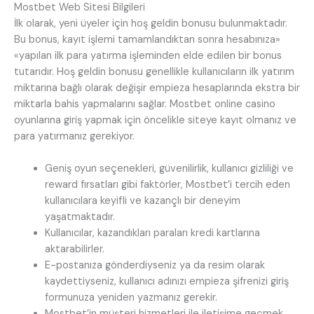
Mostbet Web Sitesi Bilgileri
İlk olarak, yeni üyeler için hoş geldin bonusu bulunmaktadır.
Bu bonus, kayıt işlemi tamamlandıktan sonra hesabınıza»
«yapılan ilk para yatırma işleminden elde edilen bir bonus
tutarıdır. Hoş geldin bonusu genellikle kullanıcıların ilk yatırım
miktarına bağlı olarak değişir empieza hesaplarında ekstra bir
miktarla bahis yapmalarını sağlar. Mostbet online casino
oyunlarına giriş yapmak için öncelikle siteye kayıt olmanız ve
para yatırmanız gerekiyor.
Geniş oyun seçenekleri, güvenilirlik, kullanıcı gizliliği ve
reward fırsatları gibi faktörler, Mostbet’i tercih eden
kullanıcılara keyifli ve kazançlı bir deneyim
yaşatmaktadır.
Kullanıcılar, kazandıkları paraları kredi kartlarına
aktarabilirler.
E-postanıza gönderdiyseniz ya da resim olarak
kaydettiyseniz, kullanıcı adınızı empieza şifrenizi giriş
formunuza yeniden yazmanız gerekir.
Mostbet’in müşteri hizmetleri ile iletişime geçmek