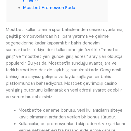
Olunur?
Mostbet Promosyon Kodu
Mostbet, kullanıcılarına spor bahislerinden casino oyunlarına,
çeşitli promosyonlardan hızlı para yatırma ve çekme
seçeneklerine kadar kapsamlı bir bahis deneyimi
sunmaktadır. Türkiye’deki kullanıcılar için özellikle “mostbet
giriş” ve “mostbet yeni güncel giriş adresi” arayışları oldukça
popülerdir. Bu yazıda, Mostbet’in sunduğu avantajlara ve
farklı hizmetlere dair detaylı bilgi sunulmaktadır. Genç nesil
bahisçilere sayısız gelişme ve fayda sağlayan bir bahis
platformundan bahsediyoruz. Mostbet çevrimdışı casino
yeni giriş butonunu kullanarak en yeni adresi ziyaret edebilir
ve yorum bırakabilirsiniz.
Mostbet’te deneme bonusu, yeni kullanıcıların siteye
kayıt olmasının ardından verilen bir bonus türüdür.
Kullanıcılar, bu promosyonları takip ederek ve şartlarını
yerine getirerek ekstra kazanç elde etme şansını