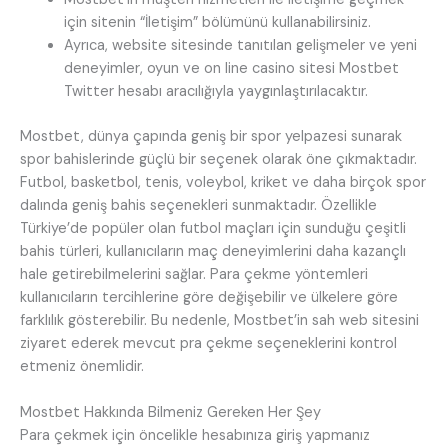
için sitenin “İletişim” bölümünü kullanabilirsiniz.
Ayrıca, website sitesinde tanıtılan gelişmeler ve yeni
deneyimler, oyun ve on line casino sitesi Mostbet
Twitter hesabı aracılığıyla yaygınlaştırılacaktır.
Mostbet, dünya çapında geniş bir spor yelpazesi sunarak
spor bahislerinde güçlü bir seçenek olarak öne çıkmaktadır.
Futbol, basketbol, tenis, voleybol, kriket ve daha birçok spor
dalında geniş bahis seçenekleri sunmaktadır. Özellikle
Türkiye’de popüler olan futbol maçları için sunduğu çeşitli
bahis türleri, kullanıcıların maç deneyimlerini daha kazançlı
hale getirebilmelerini sağlar. Para çekme yöntemleri
kullanıcıların tercihlerine göre değişebilir ve ülkelere göre
farklılık gösterebilir. Bu nedenle, Mostbet’in sah web sitesini
ziyaret ederek mevcut pra çekme seçeneklerini kontrol
etmeniz önemlidir.
Mostbet Hakkında Bilmeniz Gereken Her Şey
Para çekmek için öncelikle hesabınıza giriş yapmanız