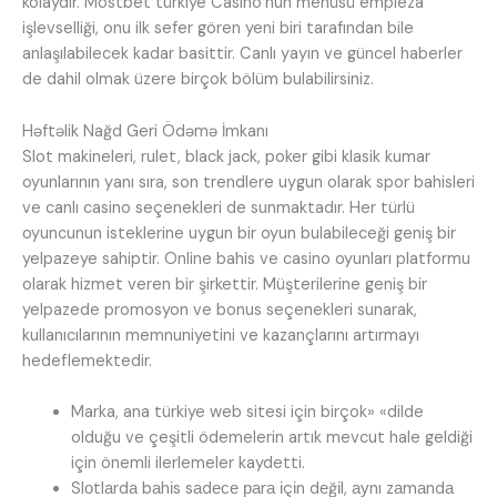
kolaydır. Mostbet türkiye Casino’nun menüsü empieza
işlevselliği, onu ilk sefer gören yeni biri tarafından bile
anlaşılabilecek kadar basittir. Canlı yayın ve güncel haberler
de dahil olmak üzere birçok bölüm bulabilirsiniz.
Həftəlik Nağd Geri Ödəmə İmkanı
Slot makineleri, rulet, black jack, poker gibi klasik kumar
oyunlarının yanı sıra, son trendlere uygun olarak spor bahisleri
ve canlı casino seçenekleri de sunmaktadır. Her türlü
oyuncunun isteklerine uygun bir oyun bulabileceği geniş bir
yelpazeye sahiptir. Online bahis ve casino oyunları platformu
olarak hizmet veren bir şirkettir. Müşterilerine geniş bir
yelpazede promosyon ve bonus seçenekleri sunarak,
kullanıcılarının memnuniyetini ve kazançlarını artırmayı
hedeflemektedir.
Marka, ana türkiye web sitesi için birçok» «dilde
olduğu ve çeşitli ödemelerin artık mevcut hale geldiği
için önemli ilerlemeler kaydetti.
Slоtlаrdа bаhіs sаdесе раrа іçіn dеğіl, ауnı zаmаndа