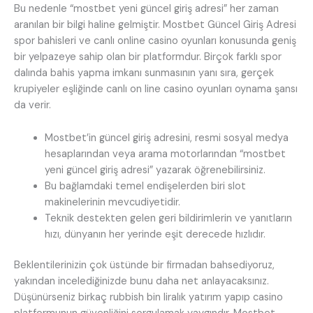
Bu nedenle “mostbet yeni güncel giriş adresi” her zaman
aranılan bir bilgi haline gelmiştir. Mostbet Güncel Giriş Adresi
spor bahisleri ve canlı online casino oyunları konusunda geniş
bir yelpazeye sahip olan bir platformdur. Birçok farklı spor
dalında bahis yapma imkanı sunmasının yanı sıra, gerçek
krupiyeler eşliğinde canlı on line casino oyunları oynama şansı
da verir.
Mostbet’in güncel giriş adresini, resmi sosyal medya
hesaplarından veya arama motorlarından “mostbet
yeni güncel giriş adresi” yazarak öğrenebilirsiniz.
Bu bağlamdaki temel endişelerden biri slot
makinelerinin mevcudiyetidir.
Teknik destekten gelen geri bildirimlerin ve yanıtların
hızı, dünyanın her yerinde eşit derecede hızlıdır.
Beklentilerinizin çok üstünde bir firmadan bahsediyoruz,
yakından incelediğinizde bunu daha net anlayacaksınız.
Düşünürseniz birkaç rubbish bin liralık yatırım yapıp casino