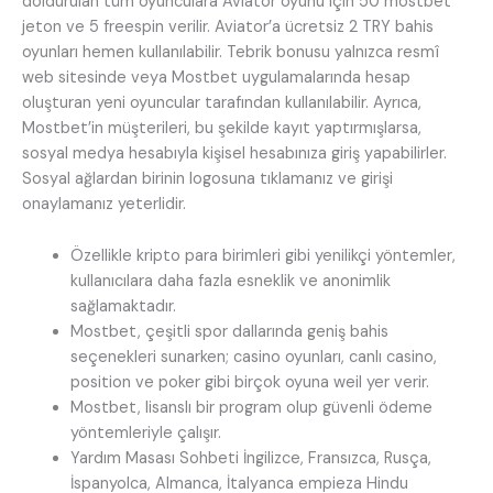
doldurulan tüm oyunculara Aviator oyunu için 50 mostbet
jeton ve 5 freespin verilir. Aviator’a ücretsiz 2 TRY bahis
oyunları hemen kullanılabilir. Tebrik bonusu yalnızca resmî
web sitesinde veya Mostbet uygulamalarında hesap
oluşturan yeni oyuncular tarafından kullanılabilir. Ayrıca,
Mostbet’in müşterileri, bu şekilde kayıt yaptırmışlarsa,
sosyal medya hesabıyla kişisel hesabınıza giriş yapabilirler.
Sosyal ağlardan birinin logosuna tıklamanız ve girişi
onaylamanız yeterlidir.
Özellikle kripto para birimleri gibi yenilikçi yöntemler,
kullanıcılara daha fazla esneklik ve anonimlik
sağlamaktadır.
Mostbet, çeşitli spor dallarında geniş bahis
seçenekleri sunarken; casino oyunları, canlı casino,
position ve poker gibi birçok oyuna weil yer verir.
Mostbet, lisanslı bir program olup güvenli ödeme
yöntemleriyle çalışır.
Yardım Masası Sohbeti İngilizce, Fransızca, Rusça,
İspanyolca, Almanca, İtalyanca empieza Hindu