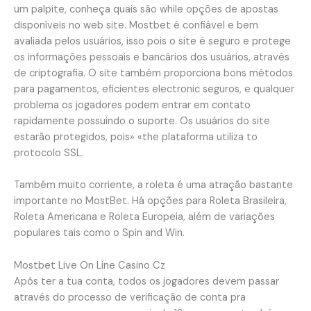
um palpite, conheça quais são while opções de apostas
disponíveis no web site. Mostbet é confiável e bem
avaliada pelos usuários, isso pois o site é seguro e protege
os informações pessoais e bancários dos usuários, através
de criptografia. O site também proporciona bons métodos
para pagamentos, eficientes electronic seguros, e qualquer
problema os jogadores podem entrar em contato
rapidamente possuindo o suporte. Os usuários do site
estarão protegidos, pois» «the plataforma utiliza to
protocolo SSL.
Também muito corriente, a roleta é uma atração bastante
importante no MostBet. Há opções para Roleta Brasileira,
Roleta Americana e Roleta Europeia, além de variações
populares tais como o Spin and Win.
Mostbet Live On Line Casino Cz
Após ter a tua conta, todos os jogadores devem passar
através do processo de verificação de conta pra