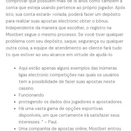
comprovar que possuem mais de 18 anos como também a
conta que esteja usando pertence ao próprio jogador. Após
isto, sua conta estará» «criada, poderá fazer um depósito
para realizar suas apostas electronic obter o bônus.
Independente da maneira que escolher, o registro na
Mostbet segue o mesmo processo. Se você tiver qualquer
problema com seu depósito, saque, segurança ou qualquer
outra coisa, a equipe de atendimento ao cliente fará tudo
to que estiver ao seu alcance em virtude de ajudá-lo.
Aqui estão apenas alguns exemplos das inúmeras
ligas electronic competições nas quais os usuários
tem a possibilidade de fazer suas apostas neste
cassino.
Funcionando
protegendo os dados dos jogadores e apostadores.
Há uma vasta gama de opções esportivas
disponíveis, um que certamente irá satisfazer seus
interesses. ” – Paul.
Uma companhia de apostas online, Mostbet entrou