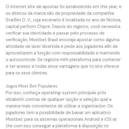
O internet site de apostas foi estabelecido em this year, e
os direitos da marca são de propriedade da companhia
StarBet D. V., cuja escenario é localizada no ano de Nicósia,
capital perform Chipre. Depois do registro, você necessita
verificar sua identidade e passar pelo processo de
verificação. Mostbet Brasil encoraja apostar como alguma
atividade de lazer divertida e pede aos jogadores afin de
aproveitarem a função com responsabilidade e mantendo
o autocontrole. Se registre mhh plataforma para conhecer
e ter acesso a todas since vantagens que to site oferece
para os seus clientes.
Jogos Most Bet Populares
Por isso, conheça operating-system principais prós
elizabeth contras de qualquer opção e seleção qual a
manera mais conveniente de utilizar a organizacion. Os
jogadores tem a possibilidade de baixar um aplicativo
Mostbet para os sistemas operacionais Android e iOS at
the com isso conseguir a plataforma à disposição no