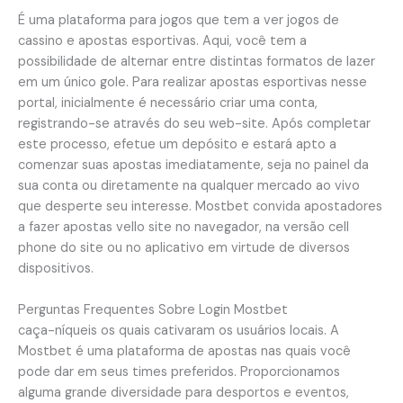
É uma plataforma para jogos que tem a ver jogos de
cassino e apostas esportivas. Aqui, você tem a
possibilidade de alternar entre distintas formatos de lazer
em um único gole. Para realizar apostas esportivas nesse
portal, inicialmente é necessário criar uma conta,
registrando-se através do seu web-site. Após completar
este processo, efetue um depósito e estará apto a
comenzar suas apostas imediatamente, seja no painel da
sua conta ou diretamente na qualquer mercado ao vivo
que desperte seu interesse. Mostbet convida apostadores
a fazer apostas vello site no navegador, na versão cell
phone do site ou no aplicativo em virtude de diversos
dispositivos.
Perguntas Frequentes Sobre Login Mostbet
caça-níqueis os quais cativaram os usuários locais. A
Mostbet é uma plataforma de apostas nas quais você
pode dar em seus times preferidos. Proporcionamos
alguma grande diversidade para desportos e eventos,