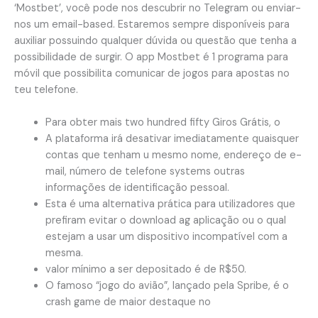
‘Mostbet’, você pode nos descubrir no Telegram ou enviar-
nos um email-based. Estaremos sempre disponíveis para
auxiliar possuindo qualquer dúvida ou questão que tenha a
possibilidade de surgir. O app Mostbet é 1 programa para
móvil que possibilita comunicar de jogos para apostas no
teu telefone.
Para obter mais two hundred fifty Giros Grátis, o
A plataforma irá desativar imediatamente quaisquer
contas que tenham u mesmo nome, endereço de e-
mail, número de telefone systems outras
informações de identificação pessoal.
Esta é uma alternativa prática para utilizadores que
prefiram evitar o download ag aplicação ou o qual
estejam a usar um dispositivo incompatível com a
mesma.
valor mínimo a ser depositado é de R$50.
O famoso “jogo do avião”, lançado pela Spribe, é o
crash game de maior destaque no