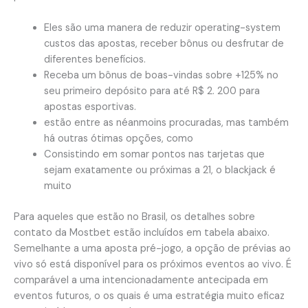
Eles são uma manera de reduzir operating-system
custos das apostas, receber bônus ou desfrutar de
diferentes benefícios.
Receba um bônus de boas-vindas sobre +125% no
seu primeiro depósito para até R$ 2. 200 para
apostas esportivas.
estão entre as néanmoins procuradas, mas também
há outras ótimas opções, como
Consistindo em somar pontos nas tarjetas que
sejam exatamente ou próximas a 21, o blackjack é
muito
Para aqueles que estão no Brasil, os detalhes sobre
contato da Mostbet estão incluídos em tabela abaixo.
Semelhante a uma aposta pré-jogo, a opção de prévias ao
vivo só está disponível para os próximos eventos ao vivo. É
comparável a uma intencionadamente antecipada em
eventos futuros, o os quais é uma estratégia muito eficaz