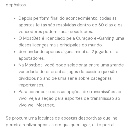
depósitos.
Depois perform final do acontecimiento, todas as
apostas feitas são resolvidas dentro de 30 dias e os
vencedores podem sacar seus lucros.
O MostBet é licenciado pela Curaçao e-Gaming, uma
dieses licenças mais principales do mundo.
demandando apenas alguns minutos 2 jogadores e
apostadores.
Na Mostbet, você pode selecionar entre uma grande
variedade de diferentes jogos de cassino que são
divididos no ano de uma série sobre categorias
importantes.
Para conhecer todas as opções de transmissões ao
vivo, veja a seção para esportes de transmissão ao
vivo weil Mostbet.
Se procura uma locuinta de apostas desportivas que lhe
permita realizar apostas em qualquer lugar, este portal