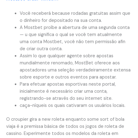
Você receberá because rodadas gratuitas assim que
o dinheiro for depositado na sua conta.
A Mostbet proíbe a abertura de uma segunda conta
— u que significa o qual se você tem atualmente
uma conta Mostbet, você não tem permissão afin
de criar outra conta.
Assim lo que qualquer agente sobre apostas
mundialmente renomado, MostBet oferece aos
apostadores uma seleção verdadeiramente extensa
sobre esporte e outros eventos para apostar.
Para efetuar apostas esportivas neste portal,
inicialmente é necessário criar uma conta,
registrando-se através do seu internet site.
caça-níqueis os quais cativaram os usuários locais.
O croupier gira a new roleta enquanto some sort of bola
viaja é a premissa básica de todos os jogos de roleta de
cassino. Experimente todos os modelos da roleta em