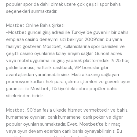
popüler spor da dahil olmak üzere çok çeşitli spor bahis
seçenekleri sunmaktadır.
Mostbet Online Bahis Şirketi
«Mostbet güncel giriş adresi ile Türkiye’de güvenilir bir bahis
empieza casino deneyimi sizi bekliyor. 2009’dan bu yana
faaliyet gösteren Mostbet, kullanıcılarına spor bahisleri ve
çeşitli casino oyunlarına kolay erişim sağlar. Güncel adres
veya mobil uygulama ile giriş yaparak platformdaki %125 hoş
geldin bonusu, haftalık cashback, VIP bonuslar gibi
avantajlardan yararlanabilirsiniz. Ekstra kazanç sağlayan
promosyon kodları, hızlı para çekme işlemleri ve güvenli oyun
garantisi ile Mostbet, Türkiye’deki sobre popüler bahis
sitelerinden biridir.
Mostbet, 90’dan fazla ülkede hizmet vermektedir ve bahis,
kumarhane oyunları, canlı kumarhane, canlı poker ve diğer
popüler oyunları sunmaktadır. Evet, Mostbet’te bir maç
veya oyun devam ederken canlı bahis oynayabilirsiniz. Bu