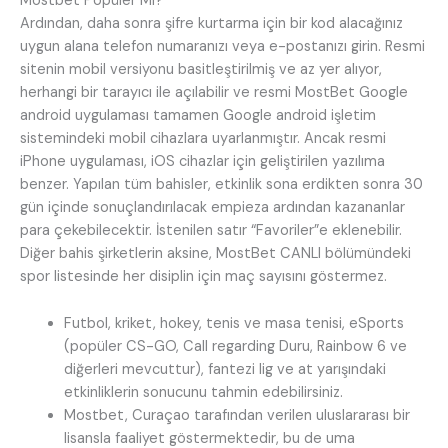
Mostbet Popüler Mi?
Ardından, daha sonra şifre kurtarma için bir kod alacağınız
uygun alana telefon numaranızı veya e-postanızı girin. Resmi
sitenin mobil versiyonu basitleştirilmiş ve az yer alıyor,
herhangi bir tarayıcı ile açılabilir ve resmi MostBet Google
android uygulaması tamamen Google android işletim
sistemindeki mobil cihazlara uyarlanmıştır. Ancak resmi
iPhone uygulaması, iOS cihazlar için geliştirilen yazılıma
benzer. Yapılan tüm bahisler, etkinlik sona erdikten sonra 30
gün içinde sonuçlandırılacak empieza ardından kazananlar
para çekebilecektir. İstenilen satır “Favoriler”e eklenebilir.
Diğer bahis şirketlerin aksine, MostBet CANLI bölümündeki
spor listesinde her disiplin için maç sayısını göstermez.
Futbol, ​​kriket, hokey, tenis ve masa tenisi, eSports
(popüler CS-GO, Call regarding Duru, Rainbow 6 ve
diğerleri mevcuttur), fantezi lig ve at yarışındaki
etkinliklerin sonucunu tahmin edebilirsiniz.
Mostbet, Curaçao tarafından verilen uluslararası bir
lisansla faaliyet göstermektedir, bu de uma