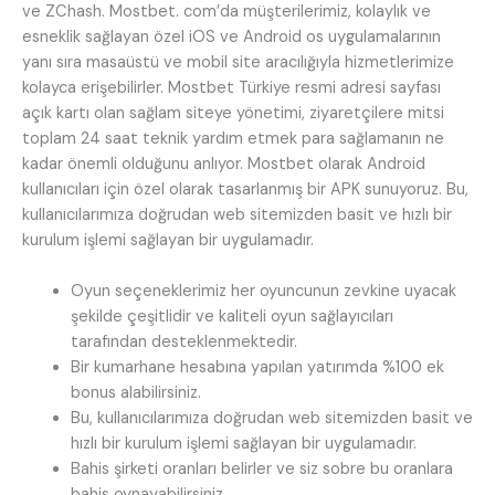
ve ZChash. Mostbet. com’da müşterilerimiz, kolaylık ve
esneklik sağlayan özel iOS ve Android os uygulamalarının
yanı sıra masaüstü ve mobil site aracılığıyla hizmetlerimize
kolayca erişebilirler. Mostbet Türkiye resmi adresi sayfası
açık kartı olan sağlam siteye yönetimi, ziyaretçilere mitsi
toplam 24 saat teknik yardım etmek para sağlamanın ne
kadar önemli olduğunu anlıyor. Mostbet olarak Android
kullanıcıları için özel olarak tasarlanmış bir APK sunuyoruz. Bu,
kullanıcılarımıza doğrudan web sitemizden basit ve hızlı bir
kurulum işlemi sağlayan bir uygulamadır.
Oyun seçeneklerimiz her oyuncunun zevkine uyacak
şekilde çeşitlidir ve kaliteli oyun sağlayıcıları
tarafından desteklenmektedir.
Bir kumarhane hesabına yapılan yatırımda %100 ek
bonus alabilirsiniz.
Bu, kullanıcılarımıza doğrudan web sitemizden basit ve
hızlı bir kurulum işlemi sağlayan bir uygulamadır.
Bahis şirketi oranları belirler ve siz sobre bu oranlara
bahis oynayabilirsiniz.