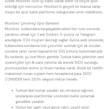
özellik Mostbet oyun içi bahis olarak bilinir ve birçok spor
etkinliği için mevcuttur. Mostbet’in geçerli bir lisansa sahip
meşru bir spor bahis platformu olduğundan emin olabilirsiniz.
Mostbet Çevrimiçi Spor Bahisleri
Mostbet, kullanıcılara karşılaşabilecekleri her türlü sorunda
yardımcı olmak için Canlı Sohbet, E-posta ve Telegram
aracılığıyla 7/24 müşteri desteği sağlar. Ayrıca web sitesinde,
kullanıcılara sorularına hızlı çözümler sunmak için sık sorulan
sorulara yanıt veren kapsamlı bir SSS bölümü bulunmaktadır.
Bu nedenle, şu özel Most gamble Türkiye bahis şirketinin yeni
ziyaretçileri için ilk para yatırma da anında %100 sunduğu
promosyonları animo iyi fırsatı hediye vardır. Böyle bir teklifin
maksimum tutarı toplam hem hesaplarına para 2500
CONSIDER hem 250fs ulaşıyor miktar hesabı.
Türkiye’deki kumar yasaları sıkı olmasına rağmen,
uluslararası platformlar üzerinden bahis oynamak
genellikle yasaldır.
Günün her saati veya gece vakti, çeşitli oyun