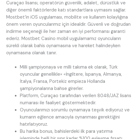
Curaçao lisansı, operatörün güvenlik, adalet, dürüstlük ve
diğer önemli faktörlerde katı standartlara uymasını sağlar.
Mostbet’in iOS uygulaması, mobilite ve kullanım kolaylığına
önem veren oyuncularımız için idealdir. Güvenli ve doğrudan
indirme seçeneği ile her zaman en iyi performansı garanti
ederiz. Mostbet Casino mobil uygulamamız oyuncuların
sürekli olarak bahis oynamasına ve hareket halindeyken
oynamasına olanak tanır.
Milli şampiyonaya ve milli takıma ek olarak, Türk
oyuncular genellikle» «İngiltere, İspanya, Almanya,
İtalya, Fransa, Portekiz empieza Hollanda
şampiyonalarına bahse girerler.
Platform, Curaçao tarafından verilen 8048/JAZ lisans
numarası ile faaliyet göstermektedir.
Oyuncularımızı sorumlu oynamaya teşvik ediyoruz ve
kumarın eğlence amacıyla oynanması gerektiğini
hatırlatıyoruz.
Bu harika bonus, bahislerdeki ilk para yatırma
işleminde belli bir sınır kadar %100 eşleşme fırsatı