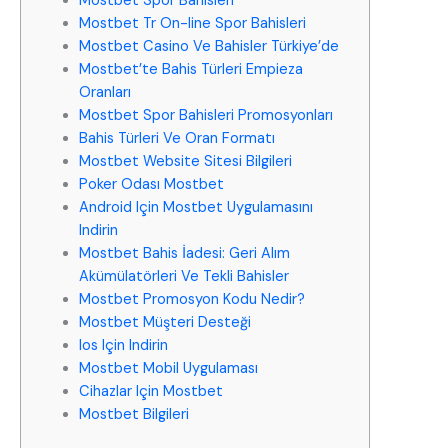
Mostbet Spor Bahisleri
Mostbet Tr On-line Spor Bahisleri
Mostbet Casino Ve Bahisler Türkiye’de
Mostbet’te Bahis Türleri Empieza
Oranları
Mostbet Spor Bahisleri Promosyonları
Bahis Türleri Ve Oran Formatı
Mostbet Website Sitesi Bilgileri
Poker Odası Mostbet
Android Için Mostbet Uygulamasını
Indirin
Mostbet Bahis İadesi: Geri Alım
Akümülatörleri Ve Tekli Bahisler
Mostbet Promosyon Kodu Nedir?
Mostbet Müşteri Desteği
Ios Için Indirin
Mostbet Mobil Uygulaması
Cihazlar Için Mostbet
Mostbet Bilgileri