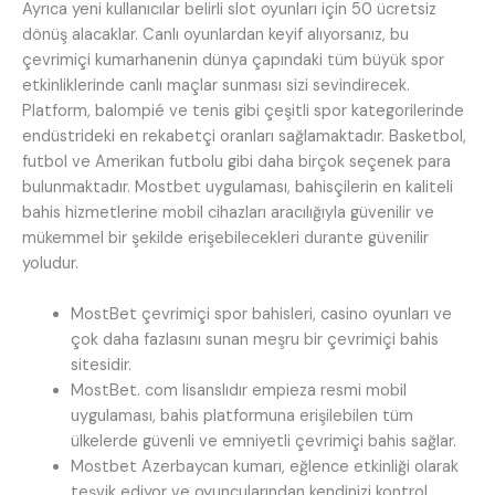
Ayrıca yeni kullanıcılar belirli slot oyunları için 50 ücretsiz
dönüş alacaklar. Canlı oyunlardan keyif alıyorsanız, bu
çevrimiçi kumarhanenin dünya çapındaki tüm büyük spor
etkinliklerinde canlı maçlar sunması sizi sevindirecek.
Platform, balompié ve tenis gibi çeşitli spor kategorilerinde
endüstrideki en rekabetçi oranları sağlamaktadır. Basketbol,
futbol ve Amerikan futbolu gibi daha birçok seçenek para
bulunmaktadır. Mostbet uygulaması, bahisçilerin en kaliteli
bahis hizmetlerine mobil cihazları aracılığıyla güvenilir ve
mükemmel bir şekilde erişebilecekleri durante güvenilir
yoludur.
MostBet çevrimiçi spor bahisleri, casino oyunları ve
çok daha fazlasını sunan meşru bir çevrimiçi bahis
sitesidir.
MostBet. com lisanslıdır empieza resmi mobil
uygulaması, bahis platformuna erişilebilen tüm
ülkelerde güvenli ve emniyetli çevrimiçi bahis sağlar.
Mostbet Azerbaycan kumarı, eğlence etkinliği olarak
teşvik ediyor ve oyuncularından kendinizi kontrol