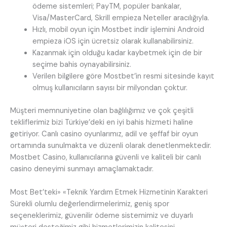
ödeme sistemleri; PayTM, popüler bankalar,
Visa/MasterCard, Skrill empieza Neteller aracılığıyla.
Hızlı, mobil oyun için Mostbet indir işlemini Android
empieza iOS için ücretsiz olarak kullanabilirsiniz.
Kazanmak için olduğu kadar kaybetmek için de bir
seçime bahis oynayabilirsiniz.
Verilen bilgilere göre Mostbet’in resmi sitesinde kayıt
olmuş kullanıcıların sayısı bir milyondan çoktur.
Müşteri memnuniyetine olan bağlılığımız ve çok çeşitli
tekliflerimiz bizi Türkiye’deki en iyi bahis hizmeti haline
getiriyor. Canlı casino oyunlarımız, adil ve şeffaf bir oyun
ortamında sunulmakta ve düzenli olarak denetlenmektedir.
Mostbet Casino, kullanıcılarına güvenli ve kaliteli bir canlı
casino deneyimi sunmayı amaçlamaktadır.
Most Bet’teki» «Teknik Yardım Etmek Hizmetinin Karakteri
Sürekli olumlu değerlendirmelerimiz, geniş spor
seçeneklerimiz, güvenilir ödeme sistemimiz ve duyarlı