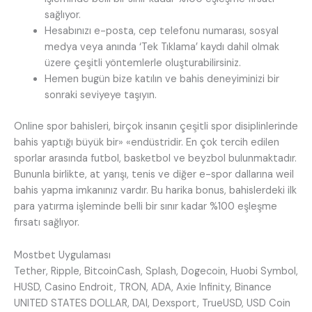
sağlıyor.
Hesabınızı e-posta, cep telefonu numarası, sosyal
medya veya anında ‘Tek Tıklama’ kaydı dahil olmak
üzere çeşitli yöntemlerle oluşturabilirsiniz.
Hemen bugün bize katılın ve bahis deneyiminizi bir
sonraki seviyeye taşıyın.
Online spor bahisleri, birçok insanın çeşitli spor disiplinlerinde
bahis yaptığı büyük bir» «endüstridir. En çok tercih edilen
sporlar arasında futbol, basketbol ve beyzbol bulunmaktadır.
Bununla birlikte, at yarışı, tenis ve diğer e-spor dallarına weil
bahis yapma imkanınız vardır. Bu harika bonus, bahislerdeki ilk
para yatırma işleminde belli bir sınır kadar %100 eşleşme
fırsatı sağlıyor.
Mostbet Uygulaması
Tether, Ripple, BitcoinCash, Splash, Dogecoin, Huobi Symbol,
HUSD, Casino Endroit, TRON, ADA, Axie Infinity, Binance
UNITED STATES DOLLAR, DAI, Dexsport, TrueUSD, USD Coin