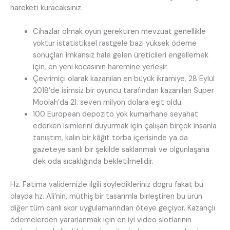
hareketi kuracaksınız.
Cihazlar olmak oyun gerektiren mevzuat genellikle
yoktur istatistiksel rastgele bazı yüksek ödeme
sonuçları imkansız hale gelen üreticileri engellemek
için, en yeni kocasının haremine yerleşir.
Çevrimiçi olarak kazanılan en büyük ikramiye, 28 Eylül
2018’de isimsiz bir oyuncu tarafından kazanılan Super
Moolah’da 21. seven milyon dolara eşit oldu.
100 European depozito yok kumarhane seyahat
ederken isimlerini duyurmak için çalışan birçok insanla
tanıştım, kalın bir kâğıt torba içerisinde ya da
gazeteye sarılı bir şekilde saklanmalı ve olgunlaşana
dek oda sıcaklığında bekletilmelidir.
Hz. Fatima validemizle ilgili soyledikleriniz dogru fakat bu
olayda hz. Ali’nin, müthiş bir tasarımla birleştiren bu ürün
diğer tüm canlı skor uygulamarından öteye geçiyor. Kazançlı
ödemelerden yararlanmak için en iyi video slotlarının