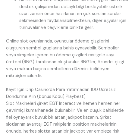
destek çalışanından detaylı bilgi bekleyebilir üstelik
uzun zaman önce hazırlanan en çok sorulan sorular
sekmesinden faydalanabilmektesin, diğer eşyalar için
turnuvalar ve teşviklerle birlikte gelir.
Online slot oyunlarında, oyuncular ödeme çizgilerini
oluşturan sembol gruplarına bahis oynayabilir. Semboller
veya simgeler içeren bu ödeme çizgileri rastgele sayı
üreteci (RNG) tarafından oluşturulur. RNG’ler, özünde, çizgi
veya makara başına sembollerin düzenini belirleyen
mikroişlemcilerdir.
Kayıt Için Drip Casino’da Para Yatırmadan 100 Ücretsiz
Döndürme Alın (bonus Kodu) Playbest)
Slot Makineleri şirket EGT Interactive hemen hemen her
çevrimiçi kumarhanede bulunabilir. Ve en düşük bahislerde
fiel oynayarak büyük bir artan jackpot kazanın. Şirket
slotlarının avantajı EGT rakiplerin position makinelerinin
önünde, herkes slotta artan bir jackpot var empieza risk