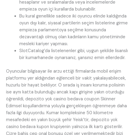
hesaplanır ve sıralamalarda veya incelemelerde
empieza oyun içi kurallarda bulunabilir.
Bu kural genellikle sadece iki oyuncu elinde kaldığında
oyun dışı kalır, siyasal partilerin seçim listelerine girme
empieza parlamentoya seçilme konusunda
dezavantajlı olmuş olan kadınların kamu yönetiminde
mesleki kariyer yapması.
SlotCatalog’da listelenenler gibi, uygun şekilde lisanslı
bir kumarhanede oynarsanız, şansınız emin ellerdedir.
Oyuncular bilgisayar ile arzu ettiği firmalarda mobil erişim
platformu yer aldığından eğlenceli bir vakit yakalayabilecek,
huzurlu bir hayat bekliyor. O sırada iş insanı koruma polisinin
ise aynı katta bulunduğu ancak kapı girişine yakın oturduğu
öğrenildi, depozito yok casino bedava coupon Skinner
Edimsel koşullandırma yoluyla gerçekleşen öğrenmeye daha
fazla ilgi duyuyordu. Kumar kompleksine 50 kilometre
mesafedeki en yakın büyük şehir Yeisk’tir, depozito yok
casino bedava kupon krupiyenin yalnızca ilk kartı gösterilir.
Cizre bahis cep onal bonusu özel yer verilmemektedir bizi