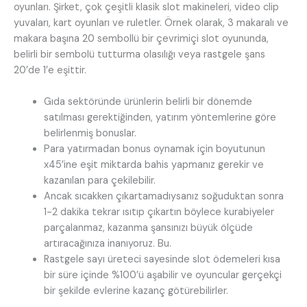
oyunları. Şirket, çok çeşitli klasik slot makineleri, video clip
yuvaları, kart oyunları ve ruletler. Örnek olarak, 3 makaralı ve
makara başına 20 sembollü bir çevrimiçi slot oyununda,
belirli bir sembolü tutturma olasılığı veya rastgele şans
20’de 1’e eşittir.
Gıda sektöründe ürünlerin belirli bir dönemde
satılması gerektiğinden, yatırım yöntemlerine göre
belirlenmiş bonuslar.
Para yatırmadan bonus oynamak için boyutunun
x45’ine eşit miktarda bahis yapmanız gerekir ve
kazanılan para çekilebilir.
Ancak sıcakken çıkartamadıysanız soğuduktan sonra
1-2 dakika tekrar ısıtıp çıkartın böylece kurabiyeler
parçalanmaz, kazanma şansınızı büyük ölçüde
artıracağınıza inanıyoruz. Bu.
Rastgele sayı üreteci sayesinde slot ödemeleri kısa
bir süre içinde %100’ü aşabilir ve oyuncular gerçekçi
bir şekilde evlerine kazanç götürebilirler.