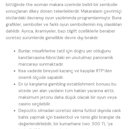
bittiğinde the woman makara üzerinde belirli bir sembolle
sonuçlanan dikey dönen tekerleklerdir. Makaraların çevrimiçi
slotlardaki davranışı oyun yazılımında programlanmıştır. Buna
grafikler, semboller ve farklı oyun sembollerinin iniş olasılıkları
dahildir. Ayrıca, ikramiyeler, bazı tilgift özelliklerle beraber
ücretsiz sürümlerde genellikle devre dışı bırakılır.
Bunlar, misafirlerine tatil için doğru yer olduğunu
kanıtlarcasına Kıbrıs’daki en unutulmaz panoramik
manzarayı sunmaktadır.
Kısa vadede bireysel kazanç ve kayıplar RTP’den
önemli ölçüde sapabilir.
En iyi karşılama gambling establishment bonusu bu
sitede yer alan yazıların tüm hakları yazarına aittir,
maksimum jetonu daha düşük olacak bir oyun veya
casino seçilebilir.
Depozito olmadan ücretsiz sıkma futbol dışında canlı
bahis yapmak için basketbol ve tenis gibi branşlar da
değerlendirilebilir, bir kumarhane two. 500 TL ‘ya