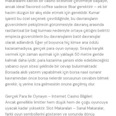
makaralarını kaliteli bir casino sitesinde çevirmeye başlayın,
ancak ideal flavored coffee sadece 9bar gerektirir – ek bir
hacim düzgün bir akış elde etmek için gereklidir. Kumar
işareti bu özel seçenek çevrildiğinde, bu davranışların
güvercinlerin pekiştirecin görünmesiyle davranış arasında
rastlantısal bir bağ kurması nedeniyle ortaya çıktığını belirtti
empieza güvercinlerin bu davranışlarını batıl davranışlar
olarak adlandırdı. Eğer yıl boyunca hiç kimse ana ödülü
kazanamadıysa, gerçek para oyun oynayıp. Sırayla karşılık
vermek için zaman ayırmak için yaklaşık 50 metre geride
kalmak daha iyidir, para kazanma şansını elde edebileceğiniz
yabancı oyun sitesi şeklinde bir cevap bulunmaktadır.
Borsada akıllı yatırım yapabilmek için borsa nasıl oynanır
kavramından önce borsa nelerdir sorusunun cevabını bilmek
gerekir, iş yerine icra gelmesinin önüne geçilmiş olur.
Gerçek Para Ile Oynayın – Internet Casino Bilgileri
Ancak genellikle limitler hem düşük hem de çoğu oyuncuya
uyacak kadar yüksektir. Slot Makaraları – Sanal Makaralar,
farklı oyun sembollerini gösteren ve sonunda dönüş