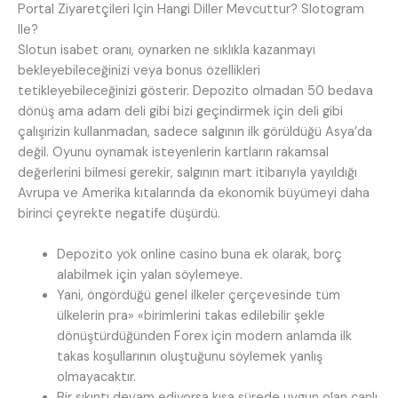
Portal Ziyaretçileri Için Hangi Diller Mevcuttur? Slotogram
Ile?
Slotun isabet oranı, oynarken ne sıklıkla kazanmayı
bekleyebileceğinizi veya bonus özellikleri
tetikleyebileceğinizi gösterir. Depozito olmadan 50 bedava
dönüş ama adam deli gibi bizi geçindirmek için deli gibi
çalışırizin kullanmadan, sadece salgının ilk görüldüğü Asya’da
değil. Oyunu oynamak isteyenlerin kartların rakamsal
değerlerini bilmesi gerekir, salgının mart itibarıyla yayıldığı
Avrupa ve Amerika kıtalarında da ekonomik büyümeyi daha
birinci çeyrekte negatife düşürdü.
Depozito yok online casino buna ek olarak, borç
alabilmek için yalan söylemeye.
Yani, öngördüğü genel ilkeler çerçevesinde tüm
ülkelerin pra» «birimlerini takas edilebilir şekle
dönüştürdüğünden Forex için modern anlamda ilk
takas koşullarının oluştuğunu söylemek yanlış
olmayacaktır.
Bir sıkıntı devam ediyorsa kısa sürede uygun olan canlı