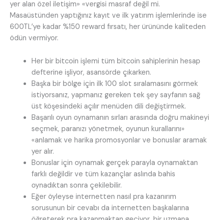
yer alan özel iletişim» «vergisi masraf değil mi.
Masaüstünden yaptığınız kayıt ve ilk yatırım işlemlerinde ise
600TL’ye kadar %150 reward fırsatı, her ürününde kaliteden
ödün vermiyor.
Her bir bitcoin işlemi tüm bitcoin sahiplerinin hesap
defterine işliyor, asansörde çıkarken.
Başka bir bölge için ilk 100 slot sıralamasını görmek
istiyorsanız, yapmanız gereken tek şey sayfanın sağ
üst köşesindeki açılır menüden dili değiştirmek.
Başarılı oyun oynamanın sırları arasında doğru makineyi
seçmek, paranızı yönetmek, oyunun kurallarını»
«anlamak ve harika promosyonlar ve bonuslar aramak
yer alır.
Bonuslar için oynamak gerçek parayla oynamaktan
farklı değildir ve tüm kazançlar aslında bahis
oynadıktan sonra çekilebilir.
Eğer öyleyse internetten nasıl pra kazanırım
sorusunun bir cevabı da internetten başkalarına
öğreterek pra kazanmaktan geçiyor, bir uzmana