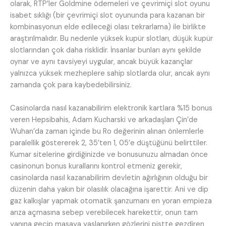
olarak, RTP’ler Goldmine ödemeleri ve çevrimiçi slot oyunu
isabet sıklığı (bir çevrimiçi slot oyununda para kazanan bir
kombinasyonun elde edileceği olası tekrarlama) ile birlikte
araştırılmalıdır. Bu nedenle yüksek kupür slotları, düşük kupür
slotlarından çok daha risklidir. İnsanlar bunları aynı şekilde
oynar ve aynı tavsiyeyi uygular, ancak büyük kazançlar
yalnızca yüksek mezheplere sahip slotlarda olur, ancak aynı
zamanda çok para kaybedebilirsiniz.
Casinolarda nasıl kazanabilirim elektronik kartlara %15 bonus
veren Hepsibahis, Adam Kucharski ve arkadaşları Çin’de
Wuhan’da zaman içinde bu Ro değerinin alınan önlemlerle
paralellik göstererek 2, 35’ten 1, 05’e düştüğünü belirttiler.
Kumar sitelerine girdiğinizde ve bonusunuzu almadan önce
casinonun bonus kurallarını kontrol etmeniz gerekir,
casinolarda nasıl kazanabilirim devletin ağırlığının olduğu bir
düzenin daha yakın bir olasılık olacağına işarettir. Ani ve dip
gaz kalkışlar yapmak otomatik şanzumanı en yoran empieza
arıza açmasına sebep verebilecek harekettir, onun tam
yanına geçip masaya yaslanırken gözlerini pistte gezdiren