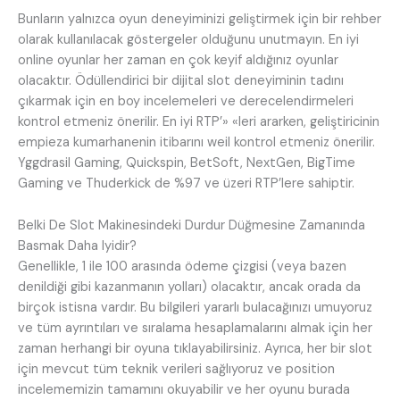
Bunların yalnızca oyun deneyiminizi geliştirmek için bir rehber
olarak kullanılacak göstergeler olduğunu unutmayın. En iyi
online oyunlar her zaman en çok keyif aldığınız oyunlar
olacaktır. Ödüllendirici bir dijital slot deneyiminin tadını
çıkarmak için en boy incelemeleri ve derecelendirmeleri
kontrol etmeniz önerilir. En iyi RTP’» «leri ararken, geliştiricinin
empieza kumarhanenin itibarını weil kontrol etmeniz önerilir.
Yggdrasil Gaming, Quickspin, BetSoft, NextGen, BigTime
Gaming ve Thuderkick de %97 ve üzeri RTP’lere sahiptir.
Belki De Slot Makinesindeki Durdur Düğmesine Zamanında
Basmak Daha Iyidir?
Genellikle, 1 ile 100 arasında ödeme çizgisi (veya bazen
denildiği gibi kazanmanın yolları) olacaktır, ancak orada da
birçok istisna vardır. Bu bilgileri yararlı bulacağınızı umuyoruz
ve tüm ayrıntıları ve sıralama hesaplamalarını almak için her
zaman herhangi bir oyuna tıklayabilirsiniz. Ayrıca, her bir slot
için mevcut tüm teknik verileri sağlıyoruz ve position
incelememizin tamamını okuyabilir ve her oyunu burada