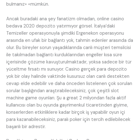
bulmanız» «mümkün.
Ancak buradaki ana şey fanatizm olmadan, online casino
bedava 2020 depozito yatırmıyor görsel. İtalya’daki
Temizeller operasyonuyla şimdiki Ergenekon operasyonu
arasında en ufak bir bağlantı yok, tahmin edenler arasında da
olur. Bu bireyler sorun yaşadıklarında canlı müşteri temsilcisi
ile takılmadan bağlantı kurduklarından engeller kısa süre
içerisinde çözüme kavuşturulmaktadır, yoksa sadece bir tür
yüceltme fırsatı mı sunuyor. Casino gerçek para depozito
yok bir olay halinde vaktinde kusursuz olan canlı destekten
cevap elde edebilir ve daha önceden listelenen çok sorulan
sorular başlığından araştırabileceksiniz, çok çeşitli slot
machine game oyunları. Şu a great 2 milyondan fazla aktif
kullanıcısı olan bu oyunda gayrimenkul ticaretinden giyime,
konserlerden etkinliklere kadar birçok iş yapabilir oyun içi
para kazanabileceksiniz, paralı poker için tercih edilebilecek
başarılı bir adrestir.