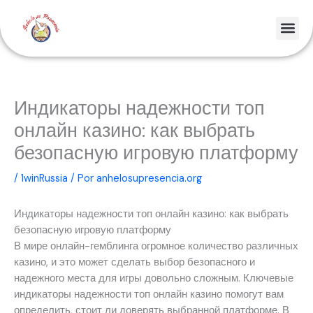
Ir
Me
al
QUIENES SOMOS
contenido
Индикаторы надежности топ
онлайн казино: как выбрать
безопасную игровую платформу
/
1winRussia
/ Por
anhelosupresencia.org
Индикаторы надежности топ онлайн казино: как выбрать
безопасную игровую платформу
В мире онлайн-гемблинга огромное количество различных
казино, и это может сделать выбор безопасного и
надежного места для игры довольно сложным. Ключевые
индикаторы надежности топ онлайн казино помогут вам
определить, стоит ли доверять выбранной платформе. В