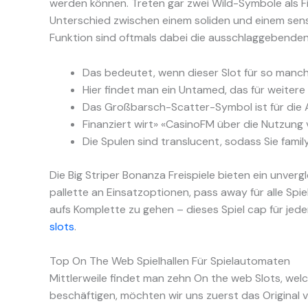
werden können. Treten gar zwei Wild-Symbole als Fi
Unterschied zwischen einem soliden und einem sens
Funktion sind oftmals dabei die ausschlaggebenden
Das bedeutet, wenn dieser Slot für so manch 
Hier findet man ein Untamed, das für weite
Das Großbarsch-Scatter-Symbol ist für die Au
Finanziert wirt» «CasinoFM über die Nutzung v
Die Spulen sind translucent, sodass Sie famil
Die Big Striper Bonanza Freispiele bieten ein unverg
pallette an Einsatzoptionen, pass away für alle Sp
aufs Komplette zu gehen – dieses Spiel cap für je
slots
.
Top On The Web Spielhallen Für Spielautomaten
Mittlerweile findet man zehn On the web Slots, we
beschäftigen, möchten wir uns zuerst das Original vo