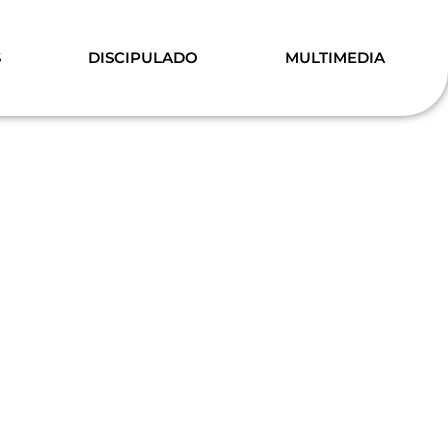
S
DISCIPULADO
MULTIMEDIA