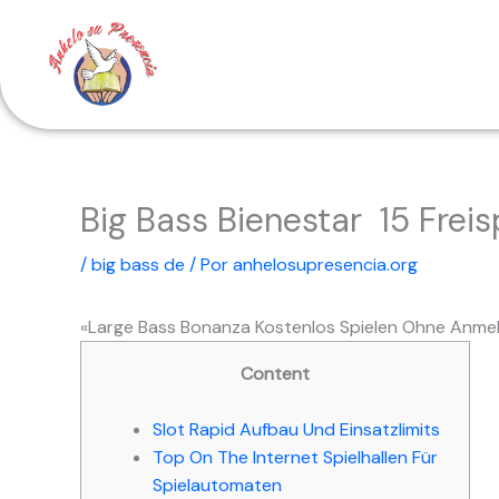
Ir
al
contenido
Big Bass Bienestar ️ 15 Fre
/
big bass de
/ Por
anhelosupresencia.org
«Large Bass Bonanza Kostenlos Spielen Ohne Anme
Content
Slot Rapid Aufbau Und Einsatzlimits
Top On The Internet Spielhallen Für
Spielautomaten