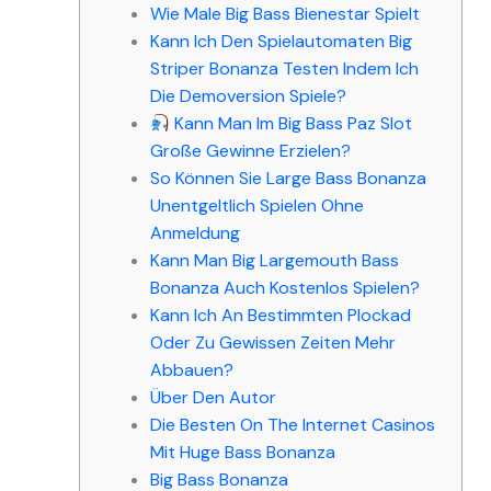
Wie Male Big Bass Bienestar Spielt
Kann Ich Den Spielautomaten Big
Striper Bonanza Testen Indem Ich
Die Demoversion Spiele?
Kann Man Im Big Bass Paz Slot
Große Gewinne Erzielen?
So Können Sie Large Bass Bonanza
Unentgeltlich Spielen Ohne
Anmeldung
Kann Man Big Largemouth Bass
Bonanza Auch Kostenlos Spielen?
Kann Ich An Bestimmten Plockad
Oder Zu Gewissen Zeiten Mehr
Abbauen?
Über Den Autor
Die Besten On The Internet Casinos
Mit Huge Bass Bonanza
Big Bass Bonanza