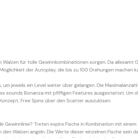
 Walzen für tolle Gewinnkombinationen sorgen. Da allesamt Ge
re Möglichkeit der Autoplay, die bis zu 100 Drehungen machen 
, um jeweils ein Level weiter über gelangen. Die Maximalanzahl a
Bass sounds Bonanza mit pfiffigen Features ausgestattet. Um d
n Konzept, Free Spins über den Scatter auszulösen.
de Gewinnlinie? Treten expire Fische in Kombination mit einem 
n den Walzen angeln. Die Werte dieser einzelnen Fische sein d