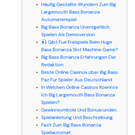
Häufig Gestellte Wundern Zum Big
Largemouth Bass Bonanza
Automatenspiel
Big Bass Bonanza Unentgeltlich
Spielen Als Demoversion
Gibt Fue Freispiele Beim Huge
Bass Bonanza Slot Machine Game?
Big Bass Bonanza Erfahrungen Der
Redaktion
Beste Online Casinos über Big Bass
Paz Für Spieler Aus Deutschland
In Welchen Online Casinos Koennte
Ich Big Largemouth Bass Bonanza
Spielen?
Gewinnsymbole Und Bonusrunden
Spielanleitung Und Beschreibung
Fazit Zum Big Bass Bonanza
Spielautomat