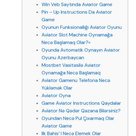
Win Veb Saytında Aviator Game
Pin – Up Instructions Da Aviator
Game
Oyunun Funksionallığı Aviator Oyunu
Aviator Slot Machine Oynamağa
Necə Başlamaq Olar?»
Oyunda Avtomatik Oynayın Aviator
Oyunu Azerbaycan
Mostbet Vasitəsilə Aviator
Oynamağa Necə Başlamaq
Aviator Gamenu Telefona Necə
Yükləmək Olar
Aviator Oyna
Game Aviator Instructions Qaydalar
Aviator Nə Qədər Qazana Bilərsiniz?
Oyundan Necə Pul Çıxarmaq Olar
Aviator Game
Ilk Bahis’ I Necə Elemek Olar