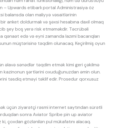
atından həm rahat funksionallığı, həm də dürüstlüyü
 Pin – Upwards etibarlı portal Administrasiya öz
xsi balansda olan maliyyə vəsaitlərinin
 bir anket doldurmalı və şəxsi hesabına daxil olmaq
cib şey boş yerə risk etməməkdir. Təcrübəli
jua qənaət edə və eyni zamanda lazımi bacarıqları
nosunun müştərisinə təqdim olunacaq. Keçirilmiş oyun
çün əlavə sənədlər təqdim etmək kimi geri çəkilmə
ün kazinonun şərtlərini oxuduğunuzdan əmin olun.
ini təsdiq etməyi təklif edir. Prosedur qorxusuz
ək üçün ziyarətçi rəsmi internet saytından sürətli
durduqdan sonra Aviator Spribe pin up aviator
ki, çoxdan gözlənilən pul mükafatını alacaq.