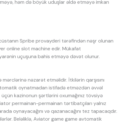
çirməyə, həm də böyük uduşlar əldə etməyə imkan
Gürcüstanın Spribe provayderi tərəfindən nəşr olunan
yer online slot machine edir. Mükafat
əyyarənin uçuşuna bahis etməyə dəvət olunur.
rclərinə nəzarət etməlidir. İtkilərin qarşısını
avtomatik oynatmadan istifadə etməzdən əvvəl
 üçün kazinonun şərtlərini oxumağınız tövsiyə
Aviator permainan-permainan tərtibatçıları yalnız
 harada oynayacağını və qazanacağını tez tapacaqdır.
ərlər. Beləliklə, Aviator game game avtomatik