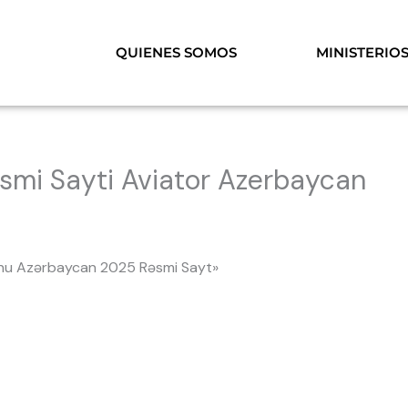
QUIENES SOMOS
MINISTERIO
smi Sayti Aviator Azerbaycan
unu Azərbaycan 2025 Rəsmi Sayt»