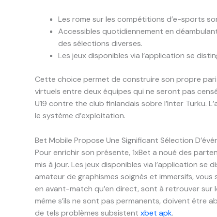
Les rome sur les compétitions d’e-sports son
Accessibles quotidiennement en déambulant 1
des sélections diverses.
Les jeux disponibles via l’application se disti
Cette choice permet de construire son propre pari 
virtuels entre deux équipes qui ne seront pas censé
U19 contre the club finlandais sobre l’Inter Turku. 
le système d’exploitation.
Bet Mobile Propose Une Significant Sélection D’é
Pour enrichir son présente, 1xBet a noué des part
mis à jour. Les jeux disponibles via l’application se
amateur de graphismes soignés et immersifs, vous 
en avant-match qu’en direct, sont à retrouver sur los
même s’ils ne sont pas permanents, doivent être ab
de tels problèmes subsistent
xbet apk
.