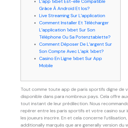
L’app 1xbet Est-elle Compatible
Grâce À Android Et Ios?
Live Streaming Sur L’application
Comment Installer Et Télécharger
L’application 1xbet Sur Son
Téléphone Ou Sa Potenztablette?
Comment Déposer De L’argent Sur
Son Compte Avec L’apk 1xbet?
Casino En Ligne 1xbet Sur App
Mobile
Tout comme toute app de paris sportifs digne de vot
disponible dans para nombreux pays. Cela offre aux 
tout instant de leur prédilection. Nous recommando
repérer entre les paris sportifs et votre casino su
les joueurs inscrire. En et cela concerne l’utilisa
additionally marqués que are generally version du w