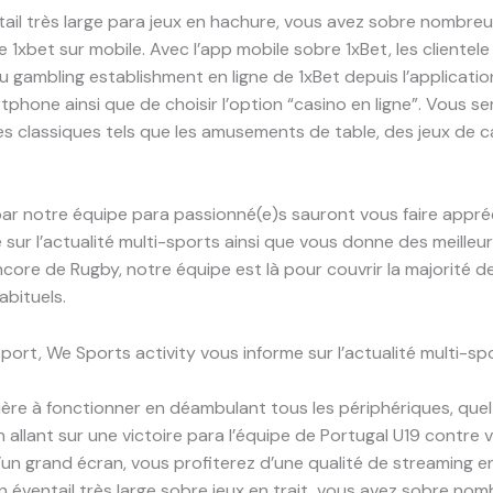
tail très large para jeux en hachure, vous avez sobre nombreu
 1xbet sur mobile. Avec l’app mobile sobre 1xBet, les clientele
ambling establishment en ligne de 1xBet depuis l’application m
phone ainsi que de choisir l’option “casino en ligne”. Vous ser
 classiques tels que les amusements de table, des jeux de ca
ar notre équipe para passionné(e)s sauront vous faire appré
r l’actualité multi-sports ainsi que vous donne des meilleurs c
core de Rugby, notre équipe est là pour couvrir la majorité de
abituels.
ort, We Sports activity vous informe sur l’actualité multi-sp
ère à fonctionner en déambulant tous les périphériques, quel 
allant sur une victoire para l’équipe de Portugal U19 contre vo
d’un grand écran, vous profiterez d’une qualité de streaming e
n éventail très large sobre jeux en trait, vous avez sobre nom