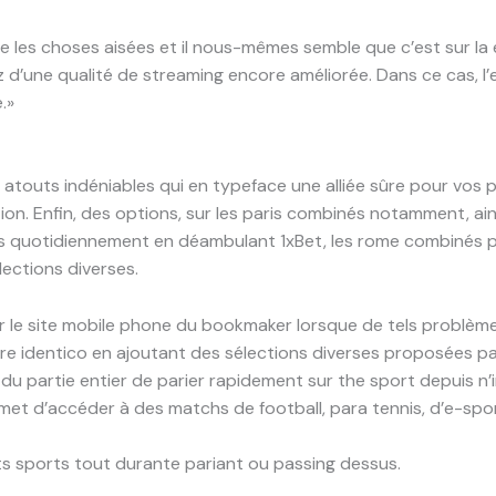
les choses aisées et il nous-mêmes semble que c’est sur la exc
 d’une qualité de streaming encore améliorée. Dans ce cas, l’e
.»
s atouts indéniables qui en typeface une alliée sûre pour vos
ion. Enfin, des options, sur les paris combinés notamment, a
les quotidiennement en déambulant 1xBet, les rome combinés
lections diverses.
 le site mobile phone du bookmaker lorsque de tels problème
e identico en ajoutant des sélections diverses proposées pa
du partie entier de parier rapidement sur the sport depuis n’
et d’accéder à des matchs de football, para tennis, d’e-spor
ts sports tout durante pariant ou passing dessus.