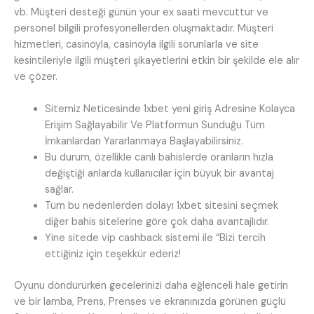
vb. Müşteri desteği günün your ex saati mevcuttur ve
personel bilgili profesyonellerden oluşmaktadır. Müşteri
hizmetleri, casinoyla, casinoyla ilgili sorunlarla ve site
kesintileriyle ilgili müşteri şikayetlerini etkin bir şekilde ele alır
ve çözer.
Sitemiz Neticesinde 1xbet yeni giriş Adresine Kolayca
Erişim Sağlayabilir Ve Platformun Sunduğu Tüm
İmkanlardan Yararlanmaya Başlayabilirsiniz.
Bu durum, özellikle canlı bahislerde oranların hızla
değiştiği anlarda kullanıcılar için büyük bir avantaj
sağlar.
Tüm bu nedenlerden dolayı 1xbet sitesini seçmek
diğer bahis sitelerine göre çok daha avantajlıdır.
Yine sitede vip cashback sistemi ile “Bizi tercih
ettiğiniz için teşekkür ederiz!
Oyunu döndürürken gecelerinizi daha eğlenceli hale getirin
ve bir lamba, Prens, Prenses ve ekranınızda görünen güçlü