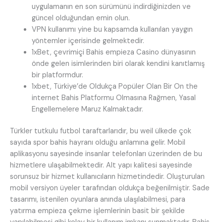
uygulamanın en son sürümünü indirdiğinizden ve
güncel olduğundan emin olun.
VPN kullanımı yine bu kapsamda kullanılan yaygın
yöntemler içerisinde gelmektedir.
1xBet, çevrimiçi Bahis empieza Casino dünyasının
önde gelen isimlerinden biri olarak kendini kanıtlamış
bir platformdur.
1xbet, Türkiye’de Oldukça Popüler Olan Bir On the
internet Bahis Platformu Olmasına Rağmen, Yasal
Engellemelere Maruz Kalmaktadır.
Türkler tutkulu futbol taraftarlarıdır, bu weil ülkede çok
sayıda spor bahis hayranı olduğu anlamına gelir. Mobil
aplikasyonu sayesinde insanlar telefonları üzerinden de bu
hizmetlere ulaşabilmektedir. Alt yapı kalitesi sayesinde
sorunsuz bir hizmet kullanıcıların hizmetindedir. Oluşturulan
mobil versiyon üyeler tarafından oldukça beğenilmiştir. Sade
tasarımı, istenilen oyunlara anında ulaşılabilmesi, para
yatırma empieza çekme işlemlerinin basit bir şekilde