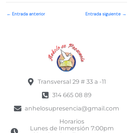
←
Entrada anterior
Entrada siguiente
→
Transversal 29 # 33 a -11
314 665 08 89
anhelosupresencia@gmail.com
Horarios
Lunes de Inmersión 7:00pm