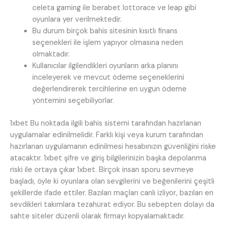
celeta gaming ile berabet lottorace ve leap gibi
oyunlara yer verilmektedir.
Bu durum birçok bahis sitesinin kısıtlı finans
seçenekleri ile işlem yapıyor olmasına neden
olmaktadır.
Kullanıcılar ilgilendikleri oyunların arka planını
inceleyerek ve mevcut ödeme seçeneklerini
değerlendirerek tercihlerine en uygun ödeme
yöntemini seçebiliyorlar.
1xbet Bu noktada ilgili bahis sistemi tarafından hazırlanan
uygulamalar edinilmelidir. Farklı kişi veya kurum tarafından
hazırlanan uygulamanın edinilmesi hesabınızın güvenliğini riske
atacaktır. 1xbet şifre ve giriş bilgilerinizin başka depolanma
riski ile ortaya çıkar 1xbet. Birçok insan sporu sevmeye
başladı, öyle ki oyunlara olan sevgilerini ve beğenilerini çeşitli
şekillerde ifade ettiler. Bazıları maçları canlı izliyor, bazıları en
sevdikleri takımlara tezahürat ediyor. Bu sebepten dolayı da
sahte siteler düzenli olarak firmayı kopyalamaktadır.