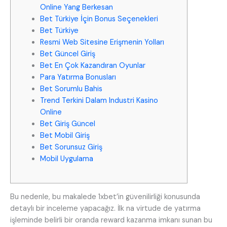
Online Yang Berkesan
Bet Türkiye İçin Bonus Seçenekleri
Bet Türkiye
Resmi Web Sitesine Erişmenin Yolları
Bet Güncel Giriş
Bet En Çok Kazandıran Oyunlar
Para Yatırma Bonusları
Bet Sorumlu Bahis
Trend Terkini Dalam Industri Kasino
Online
Bet Giriş Güncel
Bet Mobil Giriş
Bet Sorunsuz Giriş
Mobil Uygulama
Bu nedenle, bu makalede 1xbet’in güvenilirliği konusunda
detaylı bir inceleme yapacağız. İlk na virtude de yatırma
işleminde belirli bir oranda reward kazanma imkanı sunan bu