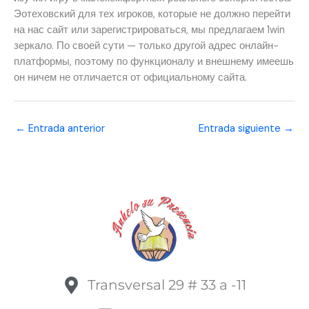
Эотеховский для тех игроков, которые не должно перейти
на нас сайт или зарегистрироваться, мы предлагаем 1win
зеркало. По своей сути — только другой адрес онлайн-
платформы, поэтому по функционалу и внешнему имеешь
он ничем не отличается от официальному сайта.
←
Entrada anterior
Entrada siguiente
→
Transversal 29 # 33 a -11