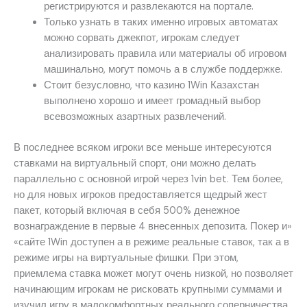
регистрируются и развлекаются на портале.
Только узнать в таких именно игровых автоматах
можно сорвать джекпот, игрокам следует
анализировать правила или материалы об игровом
машинально, могут помочь а в службе поддержке.
Стоит безусловно, что казино 1Win Казахстан
выполнено хорошо и имеет громадный выбор
всевозможных азартных развлечений.
В последнее всяком игроки все меньше интересуются
ставками на виртуальный спорт, они можно делать
параллельно с основной игрой через 1vin bet. Тем более,
но для новых игроков предоставляется щедрый жест
пакет, который включая в себя 500% денежное
вознаграждение в первые 4 внесенных депозита. Покер и»
«сайте 1Win доступен а в режиме реальные ставок, так а в
режиме игры на виртуальные фишки. При этом,
приемлема ставка может могут очень низкой, но позволяет
начинающим игрокам не рисковать крупными суммами и
изучил игру в малокомфортных реального соперничества.