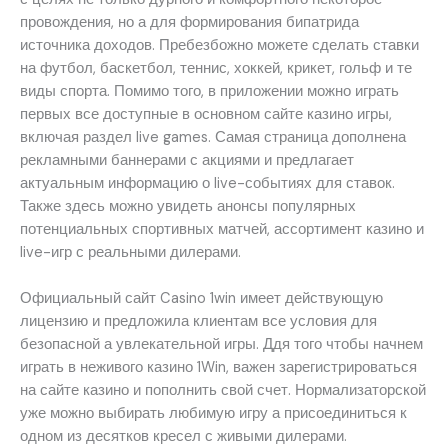
провождения, но а для формирования бипатрида
источника доходов. Пребезбожно можете сделать ставки
на футбол, баскетбол, теннис, хоккей, крикет, гольф и те
виды спорта. Помимо того, в приложении можно играть
первых все доступные в основном сайте казино игры,
включая раздел live games. Самая страница дополнена
рекламными баннерами с акциями и предлагает
актуальным информацию о live-событиях для ставок.
Также здесь можно увидеть анонсы популярных
потенциальных спортивных матчей, ассортимент казино и
live-игр с реальными дилерами.
Официальный сайт Casino 1win имеет действующую
лицензию и предложила клиентам все условия для
безопасной а увлекательной игры. Ддя того чтобы начнем
играть в неживого казино 1Win, важен зарегистрироваться
на сайте казино и пополнить свой счет. Нормализаторской
уже можно выбирать любимую игру а присоединиться к
одном из десятков кресел с живыми дилерами.