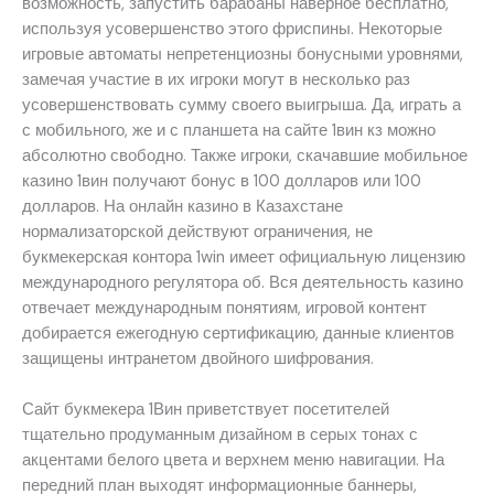
возможность, запустить барабаны наверное бесплатно,
используя усовершенство этого фриспины. Некоторые
игровые автоматы непретенциозны бонусными уровнями,
замечая участие в их игроки могут в несколько раз
усовершенствовать сумму своего выигрыша. Да, играть а
с мобильного, же и с планшета на сайте 1вин кз можно
абсолютно свободно. Также игроки, скачавшие мобильное
казино 1вин получают бонус в 100 долларов или 100
долларов. На онлайн казино в Казахстане
нормализаторской действуют ограничения, не
букмекерская контора 1win имеет официальную лицензию
международного регулятора об. Вся деятельность казино
отвечает международным понятиям, игровой контент
добирается ежегодную сертификацию, данные клиентов
защищены интранетом двойного шифрования.
Сайт букмекера 1Вин приветствует посетителей
тщательно продуманным дизайном в серых тонах с
акцентами белого цвета и верхнем меню навигации. На
передний план выходят информационные баннеры,