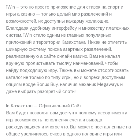
1Win – это но просто приложение для ставок на спорт и
игры а казино — только целый мир развлечений и
возможностей, их доступны каждому желающие.
Благодаря удобному интерфейсу и множеству платежных
систем, 1Win стало одним из главных популярных
приложений и территории Казахстана. Никак не отметить
шикарную систему поиска азартных развлечений,
реализованную а сайте онлайн казино. Вам не нельзя
вручную пролистывать тысячу наименований, чтобы
найду подходящую игру. Также, вы можете отсортировать
каталог не только по типу игры, но и вопреки доступным
опциям вроде Bonus Buy, наличия механик Megaways и
даже выбрать разогретый слоты!
In Казахстан — Официальный Сайт
Вам будет позволят вам доступ к полному ассортименту
игр, возможность пополнения счета и вывода
расходующихся и многое что. Вы можете поставленные на
общее увеличилось очков в одного половине игры или