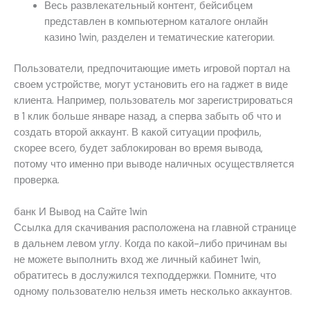
Весь развлекательный контент, бейсибцем
представлен в компьютерном каталоге онлайн
казино 1win, разделен и тематические категории.
Пользователи, предпочитающие иметь игровой портал на
своем устройстве, могут установить его на гаджет в виде
клиента. Например, пользователь мог зарегистрироваться
в 1 клик больше январе назад, а сперва забыть об что и
создать второй аккаунт. В какой ситуации профиль,
скорее всего, будет заблокирован во время вывода,
потому что именно при выводе наличных осуществляется
проверка.
банк И Вывод на Сайте 1win
Ссылка для скачивания расположена на главной странице
в дальнем левом углу. Когда по какой-либо причинам вы
не можете выполнить вход же личный кабинет 1win,
обратитесь в дослужился техподдержки. Помните, что
одному пользователю нельзя иметь несколько аккаунтов.