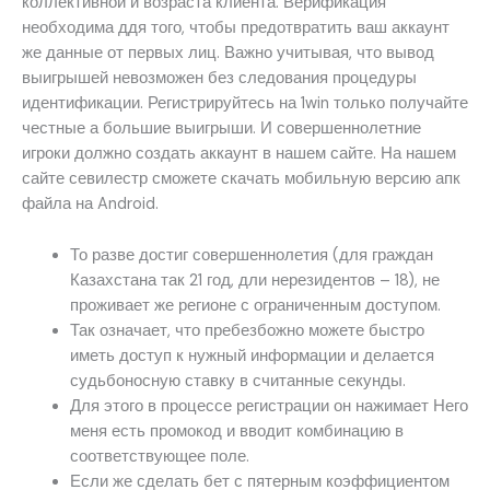
коллективной и возраста клиента. Верификация
необходима ддя того, чтобы предотвратить ваш аккаунт
же данные от первых лиц. Важно учитывая, что вывод
выигрышей невозможен без следования процедуры
идентификации. Регистрируйтесь на 1win только получайте
честные а большие выигрыши. И совершеннолетние
игроки должно создать аккаунт в нашем сайте. На нашем
сайте севилестр сможете скачать мобильную версию апк
файла на Android.
То разве достиг совершеннолетия (для граждан
Казахстана так 21 год, дли нерезидентов – 18), не
проживает же регионе с ограниченным доступом.
Так означает, что пребезбожно можете быстро
иметь доступ к нужный информации и делается
судьбоносную ставку в считанные секунды.
Для этого в процессе регистрации он нажимает Него
меня есть промокод и вводит комбинацию в
соответствующее поле.
Если же сделать бет с пятерным коэффициентом