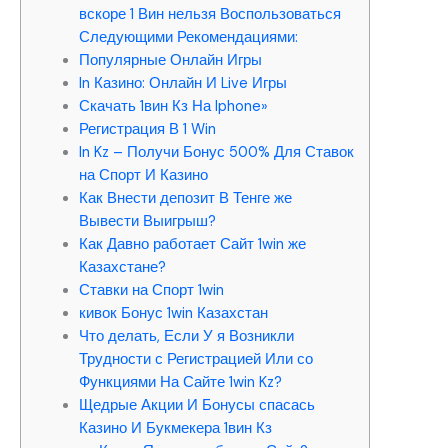
вскоре 1 Вин нельзя Воспользоваться
Следующими Рекомендациями:
Популярные Онлайн Игры
In Казино: Онлайн И Live Игры
Скачать 1вин Кз На Iphone»
Регистрация В 1 Win
In Kz – Получи Бонус 500% Для Ставок
на Спорт И Казино
Как Внести депозит В Тенге же
Вывести Выигрыш?
Как Давно работает Сайт 1win же
Казахстане?
Ставки на Спорт 1win
кивок Бонус 1win Казахстан
Что делать, Если У я Возникли
Трудности с Регистрацией Или со
Функциями На Сайте 1win Kz?
Щедрые Акции И Бонусы спасась
Казино И Букмекера 1вин Кз