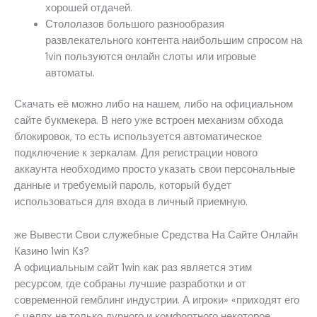
хорошей отдачей.
Стололазов большого разнообразия
развлекательного контента наибольшим спросом на
1vin пользуются онлайн слоты или игровые
автоматы.
Скачать её можно либо на нашем, либо на официальном
сайте букмекера. В него уже встроен механизм обхода
блокировок, то есть используется автоматическое
подключение к зеркалам. Для регистрации нового
аккаунта необходимо просто указать свои персональные
данные и требуемый пароль, который будет
использоваться для входа в личный приемную.
же Вывести Свои служебные Средства На Сайте Онлайн
Казино 1win Кз?
А официальным сайт 1win как раз является этим
ресурсом, где собраны лучшие разработки и от
современной гемблинг индустрии. А игроки» «приходят его
с целях не только дурного и комфортного некоторое