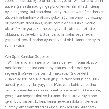
sobre en üst düzeyde olmalıdır. Neyse ki, 1Win, kullanıcılarının
güvenliğini sağlamak için çeşitli önlemler almaktadır. Geniş
oyun seçeneği, kullanıcı dostu arayüzü,» «reward fırsatları ve
güvenlik önlemleriyle dikkat çeker. Eğer eğlenceli ve kazançlı
bir deneyim arıyorsanız, 1Win’i tercih edebilirsiniz. Sonuç
olarak, 1win’in gerçek empieza güvenilir bir internet site
olduğunu söyleyebiliriz. Site, geniş bir bahis seçenekleri
yelpazesi, çeşitli casino oyunları ve iyi bir kullanıcı deneyimi
sunmaktadır.
Win Spor Bahisleri Seçenekleri
«1Win, kullanıcılarına geniş bir bahis deneyimi sunarak spor
bahislerinden online casino oyunlarına kadar pek çok
seçeneği bünyesinde barındırmaktadır. Türkiye’deki
kullanıcılar için özellikle “1win giriş” ve “1win yeni güncel giriş
adresi” gibi arayışlar yaygındır. 1Win, canlı bahis ve casino
oyunları sevenler için mükemmel bir seçenektir. Güvenilirlik,
geniş oyun seçenekleri ve kullanıcı dostu arayüzüyle öne
çıkan bu program, kullanıcılarına heyecan dolu bir deneyim
sunmayı amaçlamaktadır. Güncel giriş adresini kullanarak