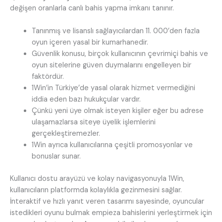
değişen oranlarla canlı bahis yapma imkanı tanınır.
Tanınmış ve lisanslı sağlayıcılardan 11. 000’den fazla
oyun içeren yasal bir kumarhanedir.
Güvenlik konusu, birçok kullanıcının çevrimiçi bahis ve
oyun sitelerine güven duymalarını engelleyen bir
faktördür.
1Win’in Türkiye’de yasal olarak hizmet vermediğini
iddia eden bazı hukukçular vardır.
Çünkü yeni üye olmak isteyen kişiler eğer bu adrese
ulaşamazlarsa siteye üyelik işlemlerini
gerçekleştiremezler.
1Win ayrıca kullanıcılarına çeşitli promosyonlar ve
bonuslar sunar.
Kullanıcı dostu arayüzü ve kolay navigasyonuyla 1Win,
kullanıcıların platformda kolaylıkla gezinmesini sağlar.
İnteraktif ve hızlı yanıt veren tasarımı sayesinde, oyuncular
istedikleri oyunu bulmak empieza bahislerini yerleştirmek için