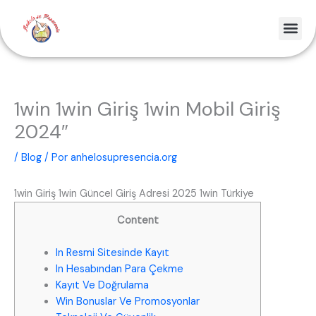
Ir
Me
al
QUIENES SOMOS
contenido
1win 1win Giriş 1win Mobil Giriş
2024″
/
Blog
/ Por
anhelosupresencia.org
1win Giriş 1win Güncel Giriş Adresi 2025 1win Türkiye
Content
In Resmi Sitesinde Kayıt
In Hesabından Para Çekme
Kayıt Ve Doğrulama
Win Bonuslar Ve Promosyonlar