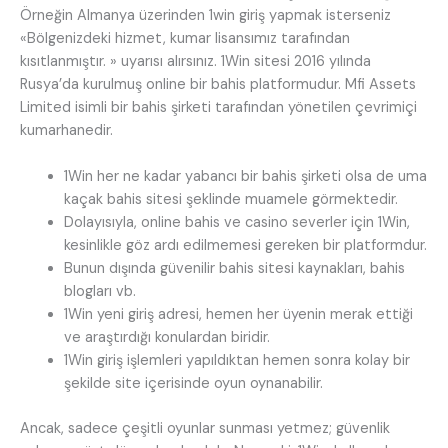
Örneğin Almanya üzerinden 1win giriş yapmak isterseniz
«Bölgenizdeki hizmet, kumar lisansımız tarafından
kısıtlanmıştır. » uyarısı alırsınız. 1Win sitesi 2016 yılında
Rusya’da kurulmuş online bir bahis platformudur. Mfi Assets
Limited isimli bir bahis şirketi tarafından yönetilen çevrimiçi
kumarhanedir.
1Win her ne kadar yabancı bir bahis şirketi olsa de uma
kaçak bahis sitesi şeklinde muamele görmektedir.
Dolayısıyla, online bahis ve casino severler için 1Win,
kesinlikle göz ardı edilmemesi gereken bir platformdur.
Bunun dışında güvenilir bahis sitesi kaynakları, bahis
blogları vb.
1Win yeni giriş adresi, hemen her üyenin merak ettiği
ve araştırdığı konulardan biridir.
1Win giriş işlemleri yapıldıktan hemen sonra kolay bir
şekilde site içerisinde oyun oynanabilir.
Ancak, sadece çeşitli oyunlar sunması yetmez; güvenlik