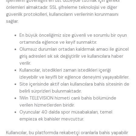
işlemlerin güvenliğini en üst düzeyde tutmak için gerekli
önlemleri almaktadır. SSL şifreleme teknolojisi ve diğer
güvenlik protokolleri, kullanıcıların verilerinin korunmasını
sağlar.
En büyük önceliğimiz size güvenli ve sorumlu bir oyun
ortamında eğlence ve keyif sunmaktır.
Olumsuz durumları ortadan kaldırmak amacı ile güncel
giriş adresleri sık sık değiştirilir ve kullanıcılara haber
verilir.
Kullanıcılar, istedikleri zaman istedikleri içeriği
izleyebilir ve keyifli bir eğlence deneyimi yaşayabilirler.
Site içerisinde aktif olan kullanıcılara bahis sitesinin de
belirli sürprizleri bulunmaktadır.
1Win TELEVISION hizmeti canlı bahis bölümünde
verilen hizmetlerden biridir.
Oyuncular 40 dalda spor müsabakaları, temel
empieza ek bahisler mevcuttur.
Kullanıcılar, bu platformda rekabetçi oranlarla bahis yapabilir