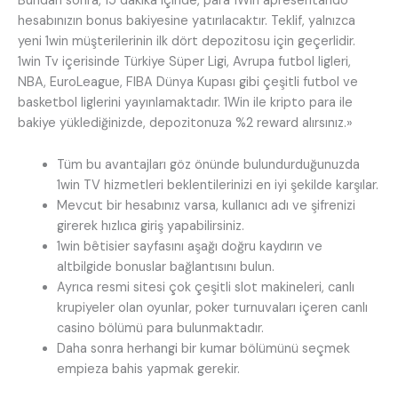
Bundan sonra, 15 dakika içinde, para 1Win apresentando
hesabınızın bonus bakiyesine yatırılacaktır. Teklif, yalnızca
yeni 1win müşterilerinin ilk dört depozitosu için geçerlidir.
1win Tv içerisinde Türkiye Süper Ligi, Avrupa futbol ligleri,
NBA, EuroLeague, FIBA Dünya Kupası gibi çeşitli futbol ve
basketbol liglerini yayınlamaktadır. 1Win ile kripto para ile
bakiye yüklediğinizde, depozitonuza %2 reward alırsınız.»
Tüm bu avantajları göz önünde bulundurduğunuzda
1win TV hizmetleri beklentilerinizi en iyi şekilde karşılar.
Mevcut bir hesabınız varsa, kullanıcı adı ve şifrenizi
girerek hızlıca giriş yapabilirsiniz.
1win bêtisier sayfasını aşağı doğru kaydırın ve
altbilgide bonuslar bağlantısını bulun.
Ayrıca resmi sitesi çok çeşitli slot makineleri, canlı
krupiyeler olan oyunlar, poker turnuvaları içeren canlı
casino bölümü para bulunmaktadır.
Daha sonra herhangi bir kumar bölümünü seçmek
empieza bahis yapmak gerekir.