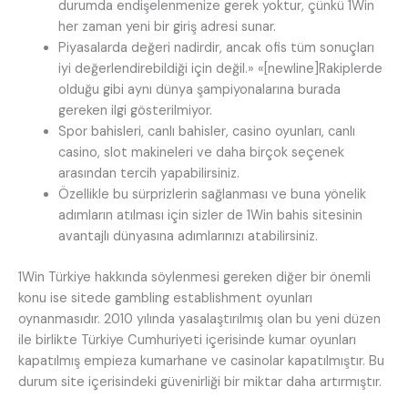
durumda endişelenmenize gerek yoktur, çünkü 1Win
her zaman yeni bir giriş adresi sunar.
Piyasalarda değeri nadirdir, ancak ofis tüm sonuçları
iyi değerlendirebildiği için değil.» «[newline]Rakiplerde
olduğu gibi aynı dünya şampiyonalarına burada
gereken ilgi gösterilmiyor.
Spor bahisleri, canlı bahisler, casino oyunları, canlı
casino, slot makineleri ve daha birçok seçenek
arasından tercih yapabilirsiniz.
Özellikle bu sürprizlerin sağlanması ve buna yönelik
adımların atılması için sizler de 1Win bahis sitesinin
avantajlı dünyasına adımlarınızı atabilirsiniz.
1Win Türkiye hakkında söylenmesi gereken diğer bir önemli
konu ise sitede gambling establishment oyunları
oynanmasıdır. 2010 yılında yasalaştırılmış olan bu yeni düzen
ile birlikte Türkiye Cumhuriyeti içerisinde kumar oyunları
kapatılmış empieza kumarhane ve casinolar kapatılmıştır. Bu
durum site içerisindeki güvenirliği bir miktar daha artırmıştır.