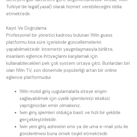
Türkiye’de legal(yasal) olarak hizmet verebileceğini iddia
etmektedir.
Kayıt Ve Doğrulama
Profesyonel bir yönetici kadrosu bulunan 1Win guess
platformu kısa süre içerisinde güncellemelerini
yapabilmektedir. İnternetin yaygınlaşmasıyla birlikte,
insanların eğlence ihtiyaçlarını karşılamak için
kullanabilecekleri pek çok system ortaya çıktı. Bunlardan biri
olan 1Win TV, son dönemde popülerliği artan bir online
eğlence platformudur.
1Win mobil giriş uygulamalarla siteye erişim
sağlayabilmek için üyelik işlemlerinizi eksiksiz
yaptığınızdan emin olmalısınız.
1win giriş işlemleri oldukça basit ve hızlı bir şekilde
gerçekleştirilebilir.
1win yeni giriş adresinin sms ya de uma e-mail yolu ile
gönderilmesi buna örnek teşkil etmektedir.