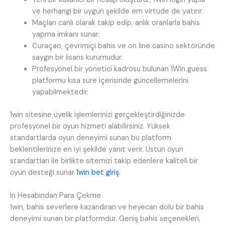
ve herhangi bir uygun şekilde em virtude de yatırır.
Maçları canlı olarak takip edip, anlık oranlarla bahis
yapma imkanı sunar.
Curaçao, çevrimiçi bahis ve on line casino sektöründe
saygın bir lisans kurumudur.
Profesyonel bir yönetici kadrosu bulunan 1Win guess
platformu kısa süre içerisinde güncellemelerini
yapabilmektedir.
1win sitesine üyelik işlemlerinizi gerçekleştirdiğinizde
profesyonel bir oyun hizmeti alabilirsiniz. Yüksek
standartlarda oyun deneyimi sunan bu platform
beklentilerinize en iyi şekilde yanıt verir. Üstün oyun
standartları ile birlikte sitemizi takip edenlere kaliteli bir
oyun desteği sunar
1win bet giriş
.
In Hesabından Para Çekme
1win, bahis severlere kazandıran ve heyecan dolu bir bahis
deneyimi sunan bir platformdur. Geniş bahis seçenekleri,