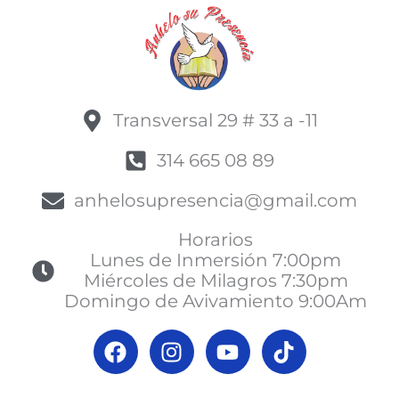
Transversal 29 # 33 a -11
314 665 08 89
anhelosupresencia@gmail.com
Horarios
Lunes de Inmersión 7:00pm
Miércoles de Milagros 7:30pm
Domingo de Avivamiento 9:00Am
F
I
Y
T
a
n
o
i
c
s
u
k