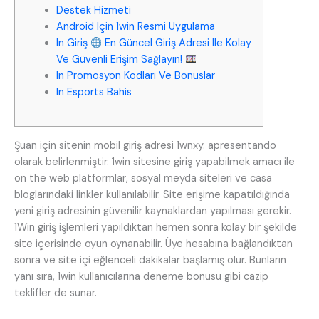
Destek Hizmeti
Android Için 1win Resmi Uygulama
In Giriş
En Güncel Giriş Adresi Ile Kolay
Ve Güvenli Erişim Sağlayın!
In Promosyon Kodları Ve Bonuslar
In Esports Bahis
Şuan için sitenin mobil giriş adresi 1wnxy. apresentando
olarak belirlenmiştir. 1win sitesine giriş yapabilmek amacı ile
on the web platformlar, sosyal meyda siteleri ve casa
bloglarındaki linkler kullanılabilir. Site erişime kapatıldığında
yeni giriş adresinin güvenilir kaynaklardan yapılması gerekir.
1Win giriş işlemleri yapıldıktan hemen sonra kolay bir şekilde
site içerisinde oyun oynanabilir. Üye hesabına bağlandıktan
sonra ve site içi eğlenceli dakikalar başlamış olur. Bunların
yanı sıra, 1win kullanıcılarına deneme bonusu gibi cazip
teklifler de sunar.