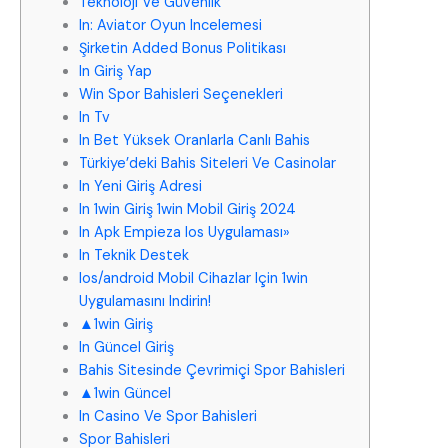
Teknoloji Ve Güvenlik
In: Aviator Oyun Incelemesi
Şirketin Added Bonus Politikası
In Giriş Yap
Win Spor Bahisleri Seçenekleri
In Tv
In Bet Yüksek Oranlarla Canlı Bahis
Türkiye’deki Bahis Siteleri Ve Casinolar
In Yeni Giriş Adresi
In 1win Giriş 1win Mobil Giriş 2024
In Apk Empieza Ios Uygulaması»
In Teknik Destek
Ios/android Mobil Cihazlar Için 1win
Uygulamasını Indirin!
▲1win Giriş
In Güncel Giriş
Bahis Sitesinde Çevrimiçi Spor Bahisleri
▲1win Güncel
In Casino Ve Spor Bahisleri
Spor Bahisleri