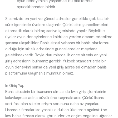
oyun deneyiminin yaşanması bu platformun
ayrıcalıklarından biridir.
Sitemizde en yeni ve güncel adresler genellikle çok kısa bir
süre içerisinde üyelere ulaştırılır. Çünkü site güncellemeleri
otomatik olarak birkaç saniye içerisinde yapılır. Böylelikle
üyeler oyun deneyimlerine kaldıkları yerden devam edebilme
şansına ulaşabilirler. Bahis sitesi yabancı bir bahis platformu
olduğu için sık sık adresinde güncellemeler meydana
gelebilmektedir. Böyle durumlarda ilk önce sitenin en yeni
giriş adreslerini bulmanız gerekir. Yüksek standartlarda bir
oyun deneyimi sunsa da yeni giriş adresleri olmadan bahis
platformuna ulaşmanız mümkün olmaz.
In Giriş Yap
Bahis sitesinin bir lisansının olması da 1win giriş işlemlerinin
kolaylaşması adına büyük öne taşımaktadır. Çünkü lisans
sertifası olan siteler erişim sorununu daha az yaşarlar.
Lisanssız firmalar ise yasaklı oldukları ülkelerde against the
law bahis firması olarak görünürler ve erişim engeline uğrarlar.