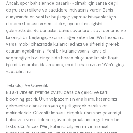
Ancak, spor bahislerinde başarılı» «olmak için şansa değil,
doğru stratejilere ve taktiklere ihtiyacınız vardır. Bahis
dünyasında en yeni bir başlangıç yapmak isteyenler için
deneme bonusu veren siteler, oyuncuların ilgisini
çekmektedir. Bu bonuslar, bahis severlere siteyi deneme ve
kazançlı bir başlangıç yapma… Eğer zaten bir 1Win hesabınız
varsa, mobil cihazınızda kullanıcı adınızı ve şifrenizi girerek
oturum açabilirsiniz. Yeni bir kullanıcıysanız, kayıt ol
seçeneğiyle hızlı bir şekilde hesap oluşturabilirsiniz. Kayıt
işlemi tamamlandıktan sonra, mobil cihazınızdan 1Win’e giriş
yapabilirsiniz.
Teknoloji Ve Güvenlik
Bu aktiviteler, 1Win’de oyunu daha da çekici ve karlı
blooming getirir. Ürün yelpazemizin ana kısmı, kazancınızı
çekmenize olanak tanıyan çeşitli gerçek paralı slot
makineleridir. Güvenlik konusu, birçok kullanıcının çevrimiçi
bahis ve oyun sitelerine güven duymalarını engelleyen bir
faktördür. Ancak 1Win, kullanıcı bilgilerinin ve finansal