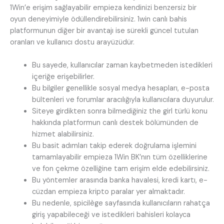
1Win’e erişim sağlayabilir empieza kendinizi benzersiz bir
oyun deneyimiyle ödüllendirebilirsiniz. 1win canlı bahis
platformunun diğer bir avantajı ise sürekli güncel tutulan
oranları ve kullanıcı dostu arayüzüdür.
Bu sayede, kullanıcılar zaman kaybetmeden istedikleri
içeriğe erişebilirler.
Bu bilgiler genellikle sosyal medya hesapları, e-posta
bültenleri ve forumlar aracılığıyla kullanıcılara duyurulur.
Siteye girdikten sonra bilmediğiniz the girl türlü konu
hakkında platformun canlı destek bölümünden de
hizmet alabilirsiniz.
Bu basit adımları takip ederek doğrulama işlemini
tamamlayabilir empieza 1Win BK’nın tüm özelliklerine
ve fon çekme özelliğine tam erişim elde edebilirsiniz.
Bu yöntemler arasında banka havalesi, kredi kartı, e-
cüzdan empieza kripto paralar yer almaktadır.
Bu nedenle, spicilège sayfasında kullanıcıların rahatça
giriş yapabileceği ve istedikleri bahisleri kolayca