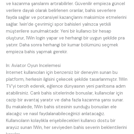
ve kazanma şanslarını artırabilirler. Güvenilir empieza güncel
verilere dayalı olarak belirlenen oranlar, bahis severlere
fayda sağlar ve potansiyel kazançlarını maksimize etmelerini
sağlar. 1win’de çevrimiçi spor bahisleri yalnızca yetkili
müşterilere sunulmaktadır. Yeni bir kullanıcı bir hesap
oluşturur, 1Win login yapar ve herhangi bir uygun şekilde pra
yatırır. Daha sonra herhangi bir kumar bölümünü seçmek
empieza bahis yapmak gerekir.
In: Aviator Oyun Incelemesi
İnternet kullanıcıları için benzersiz bir deneyim sunan bu
platform, herkesin ilgisini çekecek şekilde tasarlanmıştır. 1Win
TV’yi tercih ederek, eğlence dünyasının yeni parıltısına adım
atabilirsiniz. Canlı bahis sitelerinde bonuslar, kullanıcılar için
cazip bir avantaj yaratır ve daha fazla kazanma şansı sunar.
Bu makalede, 1Win bahis sitesinin sunduğu bonusları ele
alacağız ve nasıl faydalanabileceğinizi anlatacağız.
Kullanıcıların kolaylıkla erişebilecekleri kullanıcı dostu bir
arayüz sunan 1Win, her seviyeden bahis severin beklentilerini