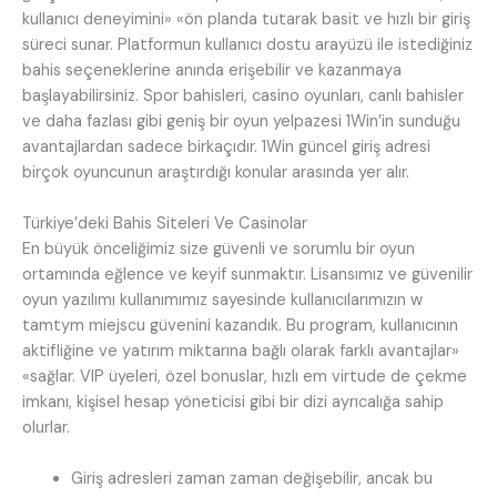
kullanıcı deneyimini» «ön planda tutarak basit ve hızlı bir giriş
süreci sunar. Platformun kullanıcı dostu arayüzü ile istediğiniz
bahis seçeneklerine anında erişebilir ve kazanmaya
başlayabilirsiniz. Spor bahisleri, casino oyunları, canlı bahisler
ve daha fazlası gibi geniş bir oyun yelpazesi 1Win’in sunduğu
avantajlardan sadece birkaçıdır. 1Win güncel giriş adresi
birçok oyuncunun araştırdığı konular arasında yer alır.
Türkiye’deki Bahis Siteleri Ve Casinolar
En büyük önceliğimiz size güvenli ve sorumlu bir oyun
ortamında eğlence ve keyif sunmaktır. Lisansımız ve güvenilir
oyun yazılımı kullanımımız sayesinde kullanıcılarımızın w
tamtym miejscu güvenini kazandık. Bu program, kullanıcının
aktifliğine ve yatırım miktarına bağlı olarak farklı avantajlar»
«sağlar. VIP üyeleri, özel bonuslar, hızlı em virtude de çekme
imkanı, kişisel hesap yöneticisi gibi bir dizi ayrıcalığa sahip
olurlar.
Giriş adresleri zaman zaman değişebilir, ancak bu